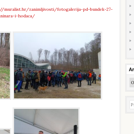
//muralist.hr/zanimljivosti/fotogalerija-pd-bundek-27-
ninara-i-hodaca/
Ar
Ar
Pr