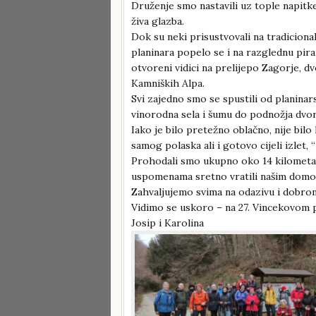
Druženje smo nastavili uz tople napitke
živa glazba.
Dok su neki prisustvovali na tradiciona
planinara popelo se i na razglednu pira
otvoreni vidici na prelijepo Zagorje, d
Kamniških Alpa.
Svi zajedno smo se spustili od planin
vinorodna sela i šumu do podnožja dvor
Iako je bilo pretežno oblačno, nije bilo
samog polaska ali i gotovo cijeli izlet, “
Prohodali smo ukupno oko 14 kilometa
uspomenama sretno vratili našim domo
Zahvaljujemo svima na odazivu i dobro
Vidimo se uskoro – na 27. Vincekovom
Josip i Karolina