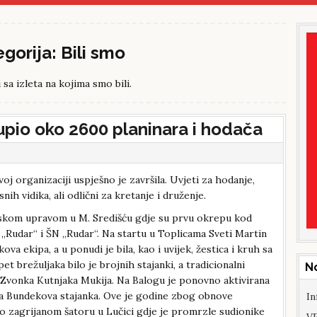
egorija:
Bili smo
i sa izleta na kojima smo bili.
upio oko 2600 planinara i hodača
j organizaciji uspješno je završila. Uvjeti za hodanje,
nih vidika, ali odlični za kretanje i druženje.
dskom upravom u M. Središću gdje su prvu okrepu kod
 „Rudar“ i ŠN „Rudar“. Na startu u Toplicama Sveti Martin
va ekipa, a u ponudi je bila, kao i uvijek, žestica i kruh sa
t brežuljaka bilo je brojnih stajanki, a tradicionalni
N
 Zvonka Kutnjaka Mukija. Na Balogu je ponovno aktivirana
ga Bundekova stajanka. Ove je godine zbog obnove
In
o zagrijanom šatoru u Lučici gdje je promrzle sudionike