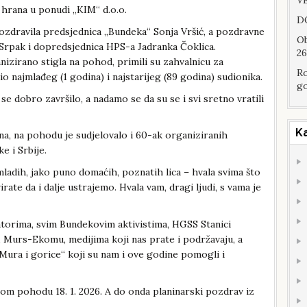
VE
i hrana u ponudi „KIM“ d.o.o.
DO
ozdravila predsjednica „Bundeka“ Sonja Vršić, a pozdravne
Ob
 Srpak i dopredsjednica HPS-a Jadranka Čoklica.
26
nizirano stigla na pohod, primili su zahvalnicu za
Ro
o najmlađeg (1 godina) i najstarijeg (89 godina) sudionika.
go
e dobro završilo, a nadamo se da su se i svi sretno vratili
K
na, na pohodu je sudjelovalo i 60-ak organiziranih
e i Srbije.
 mladih, jako puno domaćih, poznatih lica – hvala svima što
ate da i dalje ustrajemo. Hvala vam, dragi ljudi, s vama je
atorima, svim Bundekovim aktivistima, HGSS Stanici
 Murs-Ekomu, medijima koji nas prate i podržavaju, a
Mura i gorice“ koji su nam i ove godine pomogli i
vom pohodu 18. 1. 2026. A do onda planinarski pozdrav iz