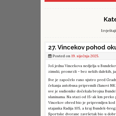
Kat
Izvještaj
27. Vincekov pohod ok
Posted on
19. siječnja 2025.
Još jedna Vincekova nedjelja u Bundekovo
zimski, promrzli – bez nekih dalekih, jas
Sve je započelo rano ujutro pred Gra
čekanja autobusa pripremili članovi NK
sve je sudionike dočekala brojna Bundeko
slaninama. Na stazi od 15-ak km preko pe
Vincekov obred bio je pripremljen kod
stajanka Radija 105, a kraj Bundek-bre
Sportske dvorane završetak bio u dobr