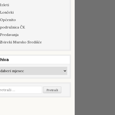
Izleti
Lončeki
Općenito
podružnica ČK
Predavanja
Zvireki Mursko Središće
hiva
hiva
etraži: