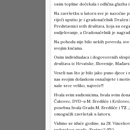
osim topline dočekala i odlična glazba 
Na završetku u šatoru sve je nazočne p
riječi uputio je i gradonačelnik Dražen
Predstavnici svih društava, koja su orga
sudjelovanje, a Gradonačelnik je nagradi
Na pohodu nije bilo nekih povreda, sve s
svojim kućama.
Osim individualaca i dogovorenih skupi
društava iz Hrvatske, Slovenije, Mađarsk
Veseli nas što je bilo jako puno djece i
nas svojim dolaskom osnažujete i motivir
naše srce veliko, najveće!!!
Hvala svim sudionicima, hvala svim don
Čakovec, DVD-u M. Središće i Križovec,
posebna hvala Gradu M. Središće i TZ „
omogućili završetak u šatoru.
Vidimo se iduće godine, na 28. Vinceko
rudarskog grada „Sretno“! (SV)