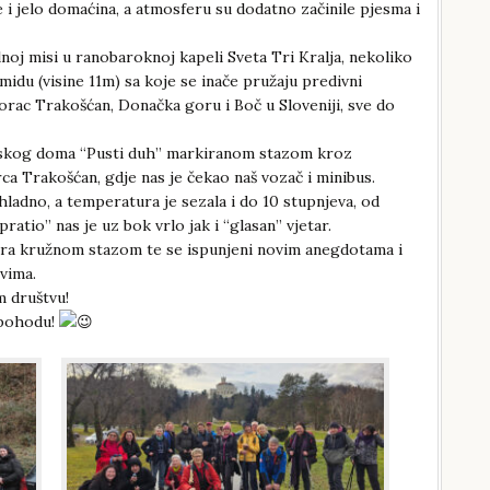
 i jelo domaćina, a atmosferu su dodatno začinile pjesma i
lnoj misi u ranobaroknoj kapeli Sveta Tri Kralja, nekoliko
midu (visine 11m) sa koje se inače pružaju predivni
vorac Trakošćan, Donačka goru i Boč u Sloveniji, sve do
arskog doma “Pusti duh” markiranom stazom kroz
ca Trakošćan, gdje nas je čekao naš vozač i minibus.
 hladno, a temperatura je sezala i do 10 stupnjeva, od
pratio” nas je uz bok vrlo jak i “glasan” vjetar.
ra kružnom stazom te se ispunjeni novim anegdotama i
vima.
m društvu!
 pohodu!