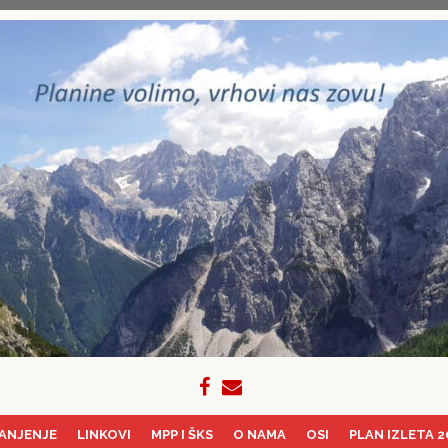
ANJENJE
LINKOVI
MPP I ŠKS
O NAMA
OSI
PLAN IZLETA 2