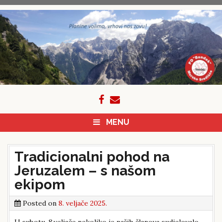
Skip
to
content
MENU
Tradicionalni pohod na
Jeruzalem – s našom
ekipom
Posted on
8. veljače 2025.
U subotu, 8.veljače nekoliko je naših članova sudjelovalo