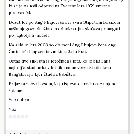
ki se je na naši odpravi na Everest leta 1979 smrtno
ponesrečil.
Deset let po Ang Phujevi smrti, sva s Stipetom Božićem
našla njegovo družino in od takrat jim skušava pomagati
po najboljših močeh.
Na sliki iz leta 2008 so ob meni Ang Phujeva žena Ang
Čutin, hči Jangcen in vnukinja Saka Futi.
Ostali dve sliki sta iz letošnjega leta, ko je bila Saka
najboljša študentka v letniku na univerzi v indijskem
Bangaloreju, kjer študira babištvo.
Prijazna zahvala vsem, ki prispevate sredstva za njeno
šolanje.
Vse dobro,
Viki