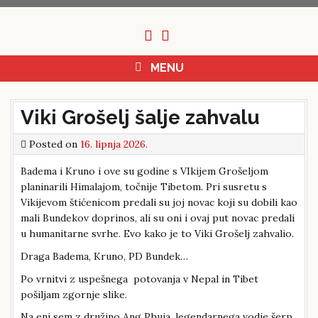
Skip
to
content
MENU
Viki Grošelj šalje zahvalu
Posted on
16. lipnja 2026.
Badema i Kruno i ove su godine s VIkijem Grošeljom
planinarili Himalajom, točnije Tibetom. Pri susretu s
Vikijevom štićenicom predali su joj novac koji su dobili kao
mali Bundekov doprinos, ali su oni i ovaj put novac predali
u humanitarne svrhe. Evo kako je to Viki Grošelj zahvalio.
Draga Badema, Kruno, PD Bundek…
Po vrnitvi z uspešnega potovanja v Nepal in Tibet
pošiljam zgornje slike.
Na eni sem z družino Ang Phuja, legendarnega vodje šerp,