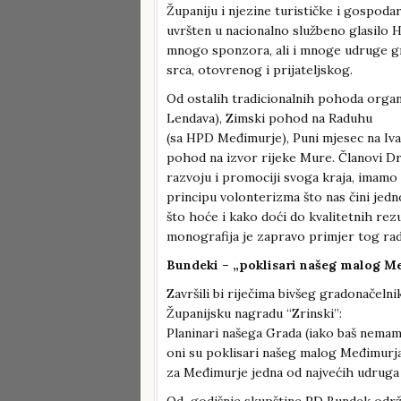
Županiju i njezine turističke i gospoda
uvršten u nacionalno službeno glasilo 
mnogo sponzora, ali i mnoge udruge gr
srca, otovrenog i prijateljskog.
Od ostalih tradicionalnih pohoda organ
Lendava), Zimski pohod na Raduhu
(sa HPD Međimurje), Puni mjesec na Iva
pohod na izvor rijeke Mure. Članovi Dr
razvoju i promociji svoga kraja, imamo 
principu volonterizma što nas čini je
što hoće i kako doći do kvalitetnih rezu
monografija je zapravo primjer tog rada
Bundeki – „poklisari našeg malog M
Završili bi riječima bivšeg gradonačelni
Županijsku nagradu “Zrinski”:
Planinari našega Grada (iako baš nemamo
oni su poklisari našeg malog Međimurj
za Međimurje jedna od najvećih udruga
Od godišnje skupštine PD Bundek održane