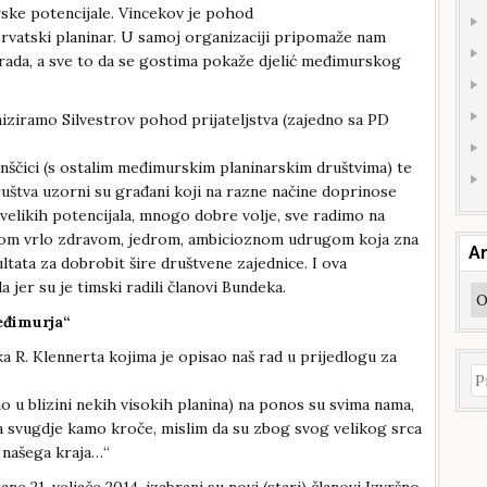
rske potencijale. Vincekov je pohod
Hrvatski planinar. U samoj organizaciji pripomaže nam
ada, a sve to da se gostima pokaže djelić međimurskog
iziramo Silvestrov pohod prijateljstva (zajedno sa PD
nščici (s ostalim međimurskim planinarskim društvima) te
uštva uzorni su građani koji na razne načine doprinose
velikih potencijala, mnogo dobre volje, sve radimo na
dnom vrlo zdravom, jedrom, ambicioznom udrugom koja zna
Ar
ltata za dobrobit šire društvene zajednice. I ova
 jer su je timski radili članovi Bundeka.
Ar
eđimurja“
ka R. Klennerta kojima je opisao naš rad u prijedlogu za
Pr
 u blizini nekih visokih planina) na ponos su svima nama,
a svugdje kamo kroče, mislim da su zbog svog velikog srca
 našega kraja…“
 21. veljače 2014. izabrani su novi (stari) članovi Izvršno