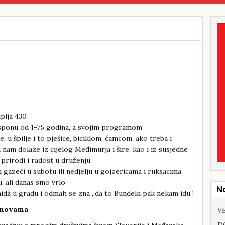
plja 430
asponu od 1-75 godina, a svojim programom
e, u špilje i to pješice, biciklom, čamcom, ako treba i
am dolaze iz cijelog Međimurja i šire, kao i iz susjedne
prirodi i radost u druženju.
i gazeći u subotu ili nedjelju u gojzericama i ruksacima
, ali danas smo vrlo
N
imidž u gradu i odmah se zna „da to Bundeki pak nekam idu“.
tanovama
VE