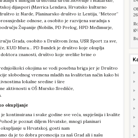
DO
suradnju s mnogim društvima širom Slovenije i Mađarske,
tskoj dijaspori (Mavrica Lendava, Hrvatsko kulturno
Ob
ruštvo iz Narde, Planinarsko društvo iz Lentija, “Meteor”
26
obrosusjedske odnose, a osobito je razvijena suradnja s
Ro
području Županije (Nobilis, PD Prelog, HPD Međimurje,
go
Bu
čju Grada, osobito s Društvom žena, USR Sport za sve,
će, KUD Mura… PD Bundek je društvo koje okuplja
 doktora znanosti, društvo koje uvelike brine o
K
srednjoškolci okojima se vodi posebna briga jer je Društvo
cije slobodnog vremena mladih na kvalitetan način kako bi
ivnostima lokalne sredine i šire
zne aktivnosti u OŠ Mursko Središće,
.
ko okupljanje
 kontinuirana i svake godine sve veća, uspješnija i kvalite
Pohod je poznat diljem Hrvatske, mnogi planinari
okupljanje u Hrvatskoj, gosti nam
mo da je to dobra promocija za naš Grad ali i našu