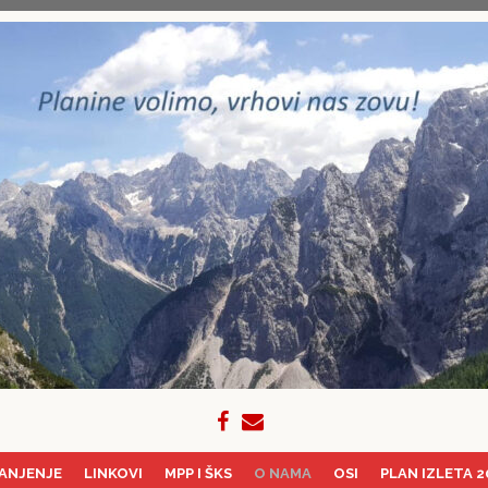
ANJENJE
LINKOVI
MPP I ŠKS
O NAMA
OSI
PLAN IZLETA 2