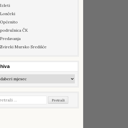
Izleti
Lončeki
Općenito
podružnica ČK
Predavanja
Zvireki Mursko Središće
hiva
hiva
etraži: