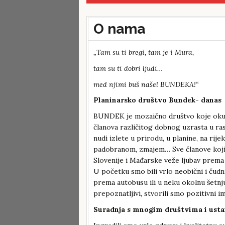
O nama
„Tam su ti bregi, tam je i Mura,
tam su ti dobri ljudi…
med njimi buš našel BUNDEKA!“
Planinarsko društvo Bundek- danas
BUNDEK je mozaično društvo koje oku
članova različitog dobnog uzrasta u r
nudi izlete u prirodu, u planine, na rijek
padobranom, zmajem… Sve članove koji n
Slovenije i Mađarske veže ljubav prema 
U početku smo bili vrlo neobični i čudn
prema autobusu ili u neku okolnu šetnju
prepoznatljivi, stvorili smo pozitivni 
Suradnja s mnogim društvima i us