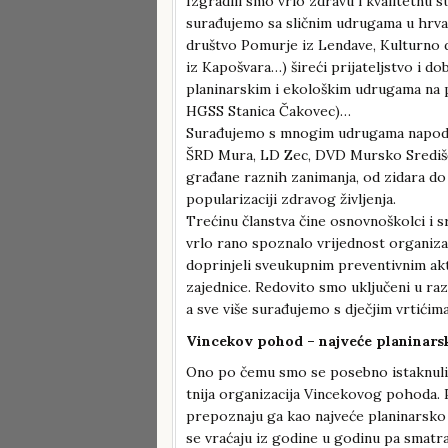
Izgradili smo vrlo zdravu i kvalitetnu 
surađujemo sa sličnim udrugama u hrva
društvo Pomurje iz Lendave, Kulturno d
iz Kapošvara…) šireći prijateljstvo i d
planinarskim i ekološkim udrugama na 
HGSS Stanica Čakovec)…
Surađujemo s mnogim udrugama napodru
ŠRD Mura, LD Zec, DVD Mursko Središ
građane raznih zanimanja, od zidara do
popularizaciji zdravog življenja.
Trećinu članstva čine osnovnoškolci i 
vrlo rano spoznalo vrijednost organiza
doprinjeli sveukupnim preventivnim akt
zajednice. Redovito smo uključeni u ra
a sve više surađujemo s dječjim vrtićima
Vincekov pohod – najveće planinars
Ono po čemu smo se posebno istaknuli je
tnija organizacija Vincekovog pohoda. 
prepoznaju ga kao najveće planinarsko 
se vraćaju iz godine u godinu pa smatra