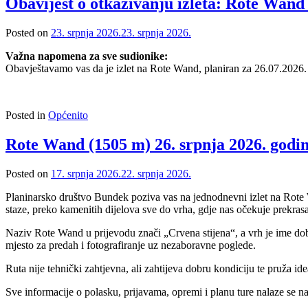
Obavijest o otkazivanju izleta: Rote Wand 
Posted on
23. srpnja 2026.
23. srpnja 2026.
Važna napomena za sve sudionike:
Obavještavamo vas da je izlet na
Rote Wand
, planiran za 26.07.2026.
Posted in
Općenito
Rote Wand (1505 m) 26. srpnja 2026. godin
Posted on
17. srpnja 2026.
22. srpnja 2026.
Planinarsko društvo Bundek poziva vas na jednodnevni izlet na Rote W
staze, preko kamenitih dijelova sve do vrha, gdje nas očekuje prekra
Naziv Rote Wand u prijevodu znači „Crvena stijena“, a vrh je ime dob
mjesto za predah i fotografiranje uz nezaboravne poglede.
Ruta nije tehnički zahtjevna, ali zahtijeva dobru kondiciju te pruža id
Sve informacije o polasku, prijavama, opremi i planu ture nalaze se n