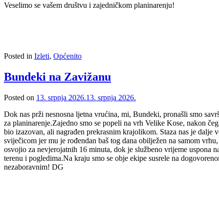
Veselimo se vašem društvu i zajedničkom planinarenju!
Posted in
Izleti
,
Općenito
Bundeki na Zavižanu
Posted on
13. srpnja 2026.
13. srpnja 2026.
Dok nas prži nesnosna ljetna vrućina, mi, Bundeki, pronašli smo savr
za planinarenje.Zajedno smo se popeli na vrh Velike Kose, nakon čega
bio izazovan, ali nagrađen prekrasnim krajolikom. Staza nas je dalje 
sviječicom jer mu je rođendan baš tog dana obilježen na samom vrhu, uz
osvojio za nevjerojatnih 16 minuta, dok je službeno vrijeme uspona n
terenu i pogledima.Na kraju smo se obje ekipe susrele na dogovorenom 
nezaboravnim! DG