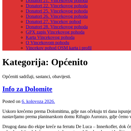
Donatori 21. Vincekovog pohoda
Donatori 22. Vincekovog pohoda
Donatori 25. Vincekovog pohoda
Donatori 26. Vincekovog pohoda
Donatori 27. Vincekov pohod
Donatori 28. Vincekovog pohoda
GPX zapis Vincekovog pohoda
Karta Vincekovog pohoda
O Vincekovom pohodu
Vincekov pohod OSM karta i profil
Kategorija:
Općenito
Općeniti sadržaji, sastanci, obavijesti.
Info za Dolomite
Posted on
6. kolovoza 2026.
Uskoro krećemo prema Dolomitima, gdje nas očekuju tri dana ispunje
nastavljamo prema planinarskom domu Rifugio Auronzo, gdje ćemo več
Drugog dana dio ekipe kreće na ferratu De Luca – Innerkofler, dok će