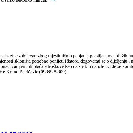
i u samo nekoliko minuta.
ap. Izlet je zahtjevan zbog mjestimičnih penjanja po stijenama i dužih t
nosti skloništa potrebno ponijeti i šatore, dogovarati se o dijeljenju 
naći zamjenu ili plaćate troškove kao da ste bili na izletu. Ide se komb
odiča: Kruno Petričević (098/828-809).