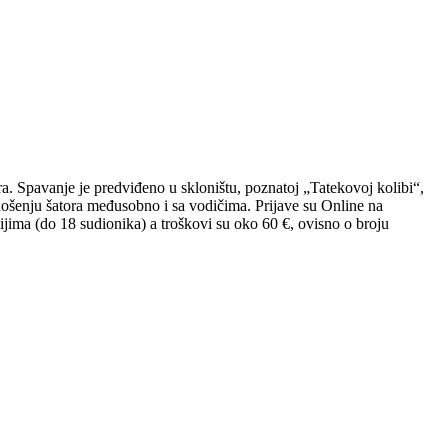
ura. Spavanje je predviđeno u skloništu, poznatoj „Tatekovoj kolibi“,
i nošenju šatora međusobno i sa vodičima. Prijave su Online na
ijima (do 18 sudionika) a troškovi su oko 60 €, ovisno o broju