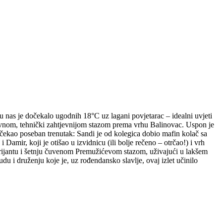
 nas je dočekalo ugodnih 18°C uz lagani povjetarac – idealni uvjeti
ktivnom, tehnički zahtjevnijom stazom prema vrhu Balinovac. Uspon je
e čekao poseban trenutak: Sandi je od kolegica dobio mafin kolač sa
amir, koji je otišao u izvidnicu (ili bolje rečeno – otrčao!) i vrh
arijantu i šetnju čuvenom Premužićevom stazom, uživajući u lakšem
 i druženju koje je, uz rođendansko slavlje, ovaj izlet učinilo