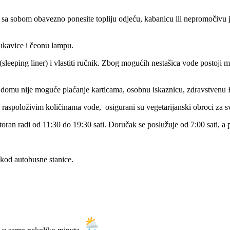
sa sobom obavezno ponesite topliju odjeću, kabanicu ili nepromočivu j
 rukavice i čeonu lampu.
sleeping liner) i vlastiti ručnik. Zbog mogućih nestašica vode postoji 
omu nije moguće plaćanje karticama, osobnu iskaznicu, zdravstvenu E
 raspoloživim količinama vode, osigurani su vegetarijanski obroci za sve 
toran radi od 11:30 do 19:30 sati. Doručak se poslužuje od 7:00 sati, a 
 kod autobusne stanice.