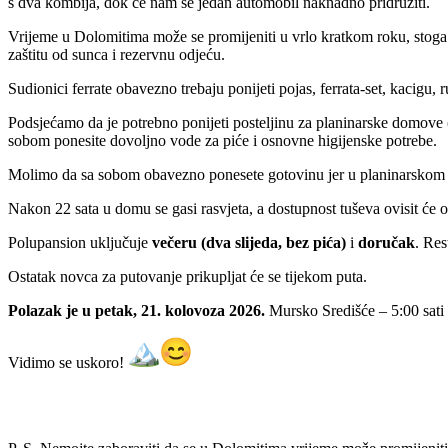
s dva kombija, dok će nam se jedan automobil naknadno pridružiti.
Vrijeme u Dolomitima može se promijeniti u vrlo kratkom roku, stoga 
zaštitu od sunca i rezervnu odjeću.
Sudionici ferrate obavezno trebaju ponijeti pojas, ferrata-set, kacigu,
Podsjećamo da je potrebno ponijeti posteljinu za planinarske domove (
sobom ponesite dovoljno vode za piće i osnovne higijenske potrebe.
Molimo da sa sobom obavezno ponesete gotovinu jer u planinarskom d
Nakon 22 sata u domu se gasi rasvjeta, a dostupnost tuševa ovisit će o
Polupansion uključuje
večeru (dva slijeda, bez pića)
i
doručak
. Res
Ostatak novca za putovanje prikupljat će se tijekom puta.
Polazak je u petak, 21. kolovoza 2026.
Mursko Središće – 5:00 sati
Vidimo se uskoro!