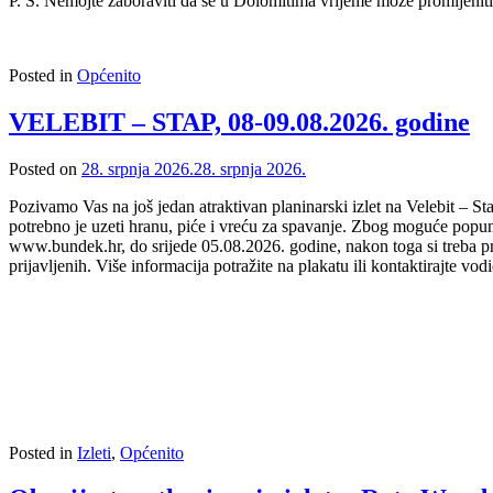
P. S. Nemojte zaboraviti da se u Dolomitima vrijeme može promijenit
Posted in
Općenito
VELEBIT – STAP, 08-09.08.2026. godine
Posted on
28. srpnja 2026.
28. srpnja 2026.
Pozivamo Vas na još jedan atraktivan planinarski izlet na Velebit – St
potrebno je uzeti hranu, piće i vreću za spavanje. Zbog moguće popunje
www.bundek.hr, do srijede 05.08.2026. godine, nakon toga si treba pro
prijavljenih. Više informacija potražite na plakatu ili kontaktirajte v
Posted in
Izleti
,
Općenito