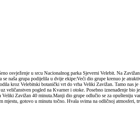
šeno osvježenje u srcu Nacionalnog parka Sjeverni Velebit. Na Zavižanu
 se naša grupa podijelila u dvije ekipe:Veći dio grupe krenuo je atra
vodila kroz Velebitski botanički vrt do vrha Veliki Zavižan. Tamo nas j
 veličanstven pogled na Kvarner i otoke. Posebno iznenađenje bio je i D
a Veliki Zavižan 40 minuta.Manji dio grupe odlučio se za opušteniju v
mjestu, gotovo u minutu točno. Hvala svima na odličnoj atmosferi, trudu