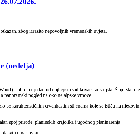
26.07.2026.
 otkazan, zbog izrazito nepovoljnih vremenskih uvjeta.
e (nedelja)
and (1.505 m), jedan od najljepših vidikovaca austrijske Štajerske i r
san panoramski pogled na okolne alpske vrhove.
io po karakterističnim crvenkastim stijenama koje se ističu na njegovi
ealan spoj prirode, planinskih krajolika i ugodnog planinarenja.
a plakatu u nastavku.