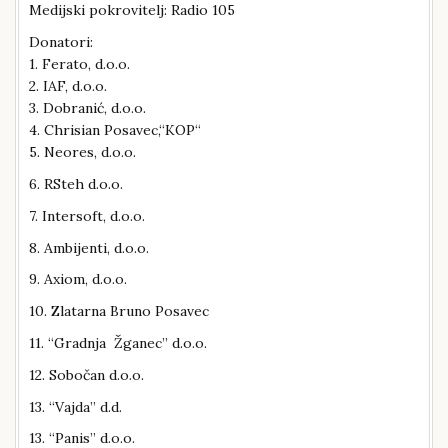
Medijski pokrovitelj: Radio 105
Donatori:
1. Ferato, d.o.o.
2. IAF, d.o.o.
3. Dobranić, d.o.o.
4. Chrisian Posavec,“KOP“
5. Neores, d.o.o.
6. RSteh d.o.o.
7. Intersoft, d.o.o.
8. Ambijenti, d.o.o.
9. Axiom, d.o.o.
10. Zlatarna Bruno Posavec
11. “Gradnja Žganec” d.o.o.
12. Sobočan d.o.o.
13. “Vajda” d.d.
13. “Panis” d.o.o.