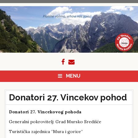
Skip
to
content
MENU
Donatori 27. Vincekov pohod
Donatori 27. Vincekovog pohoda
Generalni pokrovitelj: Grad Mursko Središće
Turistička zajednica “Mura i gorice”