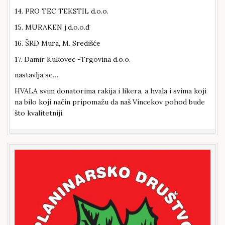
14. PRO TEC TEKSTIL d.o.o.
15. MURAKEN j.d.o.o.đ
16. ŠRD Mura, M. Središće
17. Damir Kukovec -Trgovina d.o.o.
nastavlja se…
HVALA svim donatorima rakija i likera, a hvala i svima koji
na bilo koji način pripomažu da naš Vincekov pohod bude
što kvalitetniji.