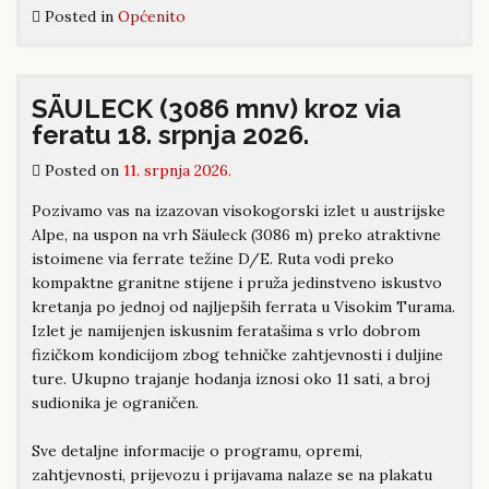
Posted in
Općenito
SÄULECK (3086 mnv) kroz via
feratu 18. srpnja 2026.
Posted on
11. srpnja 2026.
Pozivamo vas na izazovan visokogorski izlet u austrijske
Alpe, na uspon na vrh Säuleck (3086 m) preko atraktivne
istoimene via ferrate težine D/E. Ruta vodi preko
kompaktne granitne stijene i pruža jedinstveno iskustvo
kretanja po jednoj od najljepših ferrata u Visokim Turama.
Izlet je namijenjen iskusnim feratašima s vrlo dobrom
fizičkom kondicijom zbog tehničke zahtjevnosti i duljine
ture. Ukupno trajanje hodanja iznosi oko 11 sati, a broj
sudionika je ograničen.
Sve detaljne informacije o programu, opremi,
zahtjevnosti, prijevozu i prijavama nalaze se na plakatu