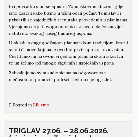
Pri povratku smo se spustili Tominškovom stazom, gdje
smo zastali kako bismo u tišini odali počast Tomislavu i
prisjetili se zajedničkih trenutaka provedenih u planinama.
Vjerujemo da je i ovoga puta bio uz nas te da će zauvijek
ostati dio svakog našeg budućeg uspona.
U skladu s dugogodišnjom planinarskom tradicijom, krstili
smo i članove kojima je ovo bio prvi uspon na ovu visinu.
Čestitamo im na ovom vrijednom planinarskom iskustvu
te im želimo još mnogo sigurnih i uspješnih uspona.
Zahvaljujemo svim sudionicima na odgovornosti,
međusobnoj pomoći i podršci tijekom cijelog izleta.
Posted in
Bili smo
TRIGLAV 27.06. – 28.06.2026.