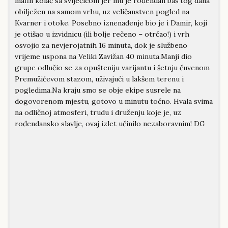
mafin kolač sa sviječicom jer mu je rođendan baš tog dana
obilježen na samom vrhu, uz veličanstven pogled na
Kvarner i otoke. Posebno iznenađenje bio je i Damir, koji
je otišao u izvidnicu (ili bolje rečeno – otrčao!) i vrh
osvojio za nevjerojatnih 16 minuta, dok je službeno
vrijeme uspona na Veliki Zavižan 40 minuta.Manji dio
grupe odlučio se za opušteniju varijantu i šetnju čuvenom
Premužićevom stazom, uživajući u lakšem terenu i
pogledima.Na kraju smo se obje ekipe susrele na
dogovorenom mjestu, gotovo u minutu točno. Hvala svima
na odličnoj atmosferi, trudu i druženju koje je, uz
rođendansko slavlje, ovaj izlet učinilo nezaboravnim! DG