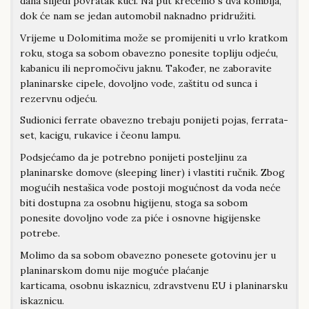
dana slijedi povratak kući. Na put krećemo s dva kombija,
dok će nam se jedan automobil naknadno pridružiti.
Vrijeme u Dolomitima može se promijeniti u vrlo kratkom
roku, stoga sa sobom obavezno ponesite topliju odjeću,
kabanicu ili nepromočivu jaknu. Također, ne zaboravite
planinarske cipele, dovoljno vode, zaštitu od sunca i
rezervnu odjeću.
Sudionici ferrate obavezno trebaju ponijeti pojas, ferrata-
set, kacigu, rukavice i čeonu lampu.
Podsjećamo da je potrebno ponijeti posteljinu za
planinarske domove (sleeping liner) i vlastiti ručnik. Zbog
mogućih nestašica vode postoji mogućnost da voda neće
biti dostupna za osobnu higijenu, stoga sa sobom
ponesite dovoljno vode za piće i osnovne higijenske
potrebe.
Molimo da sa sobom obavezno ponesete gotovinu jer u
planinarskom domu nije moguće plaćanje
karticama, osobnu iskaznicu, zdravstvenu EU i planinarsku
iskaznicu.