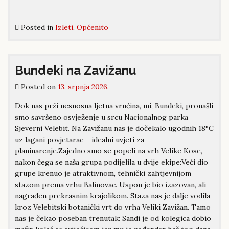
Posted in
Izleti
,
Općenito
Bundeki na Zavižanu
Posted on
13. srpnja 2026.
Dok nas prži nesnosna ljetna vrućina, mi, Bundeki, pronašli
smo savršeno osvježenje u srcu Nacionalnog parka
Sjeverni Velebit. Na Zavižanu nas je dočekalo ugodnih 18°C
uz lagani povjetarac – idealni uvjeti za
planinarenje.Zajedno smo se popeli na vrh Velike Kose,
nakon čega se naša grupa podijelila u dvije ekipe:Veći dio
grupe krenuo je atraktivnom, tehnički zahtjevnijom
stazom prema vrhu Balinovac. Uspon je bio izazovan, ali
nagrađen prekrasnim krajolikom. Staza nas je dalje vodila
kroz Velebitski botanički vrt do vrha Veliki Zavižan. Tamo
nas je čekao poseban trenutak: Sandi je od kolegica dobio