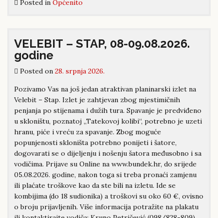
Posted in
Općenito
VELEBIT – STAP, 08-09.08.2026.
godine
Posted on
28. srpnja 2026.
Pozivamo Vas na još jedan atraktivan planinarski izlet na
Velebit – Stap. Izlet je zahtjevan zbog mjestimičnih
penjanja po stijenama i dužih tura. Spavanje je predviđeno
u skloništu, poznatoj „Tatekovoj kolibi“, potrebno je uzeti
hranu, piće i vreću za spavanje. Zbog moguće
popunjenosti skloništa potrebno ponijeti i šatore,
dogovarati se o dijeljenju i nošenju šatora međusobno i sa
vodičima. Prijave su Online na www.bundek.hr, do srijede
05.08.2026. godine, nakon toga si treba pronaći zamjenu
ili plaćate troškove kao da ste bili na izletu. Ide se
kombijima (do 18 sudionika) a troškovi su oko 60 €, ovisno
o broju prijavljenih. Više informacija potražite na plakatu
ili kontaktirajte vodiča: Kruno Petričević (098/828-809).