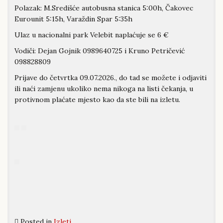
Polazak: M.Središće autobusna stanica 5:00h, Čakovec
Eurounit 5:15h, Varaždin Spar 5:35h
Ulaz u nacionalni park Velebit naplaćuje se 6 €
Vodiči: Dejan Gojnik 0989640725 i Kruno Petričević
098828809
Prijave do četvrtka 09.07.2026., do tad se možete i odjaviti
ili naći zamjenu ukoliko nema nikoga na listi čekanja, u
protivnom plaćate mjesto kao da ste bili na izletu.
Posted in
Izleti