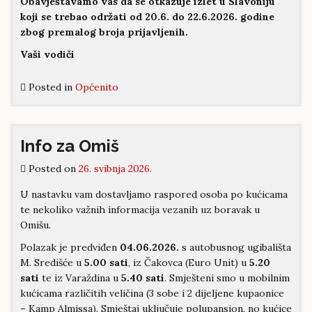
Obavještavamo vas da se otkazuje izlet u Slavoniju
koji se trebao održati od 20.6. do 22.6.2026. godine
zbog premalog broja prijavljenih.
Vaši vodiči
Posted in
Općenito
Info za Omiš
Posted on
26. svibnja 2026.
U nastavku vam dostavljamo raspored osoba po kućicama
te nekoliko važnih informacija vezanih uz boravak u
Omišu.
Polazak je predviđen
04.06.2026.
s autobusnog ugibališta
M. Središće u
5.00 sati
, iz Čakovca (Euro Unit) u
5.20
sati
te iz Varaždina u
5.40 sati
. Smješteni smo u mobilnim
kućicama različitih veličina (3 sobe i 2 dijeljene kupaonice
– Kamp Almissa). Smještaj uključuje polupansion, no kućice