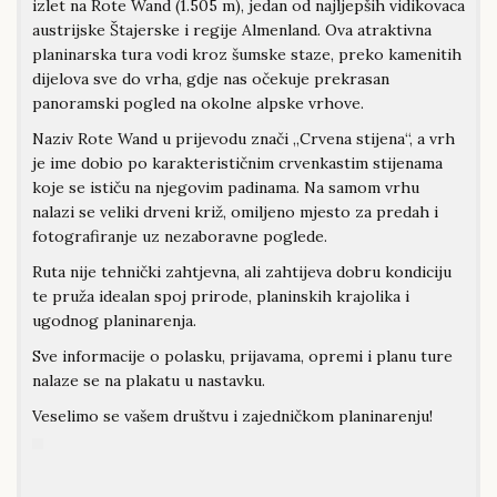
izlet na Rote Wand (1.505 m), jedan od najljepših vidikovaca
austrijske Štajerske i regije Almenland. Ova atraktivna
planinarska tura vodi kroz šumske staze, preko kamenitih
dijelova sve do vrha, gdje nas očekuje prekrasan
panoramski pogled na okolne alpske vrhove.
Naziv Rote Wand u prijevodu znači „Crvena stijena“, a vrh
je ime dobio po karakterističnim crvenkastim stijenama
koje se ističu na njegovim padinama. Na samom vrhu
nalazi se veliki drveni križ, omiljeno mjesto za predah i
fotografiranje uz nezaboravne poglede.
Ruta nije tehnički zahtjevna, ali zahtijeva dobru kondiciju
te pruža idealan spoj prirode, planinskih krajolika i
ugodnog planinarenja.
Sve informacije o polasku, prijavama, opremi i planu ture
nalaze se na plakatu u nastavku.
Veselimo se vašem društvu i zajedničkom planinarenju!