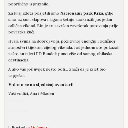
poprilično ispraznile.
Za kraj izleta posjetili smo
Nacionalni park Krka
, gdje
smo uz šum slapova i laganu šetnju zaokružili još jedan
odličan vikend. Bio je to savršen završetak putovanja prije
povratka kući.
Hvala svima na dobroj volji, pozitivnoj energiji i odličnoj
atmosferi tijekom cijelog vikenda. Još jednom ste pokazali
zašto su izleti PD Bundek puno više od samog obilaska
destinacija.
A ako vas još uvijek nešto boli… znači da je izlet bio
uspješan.
Vidimo se na sljedećoj avanturi!
Vaši vodiči, Ana i Mladen
Posted in
Općenito