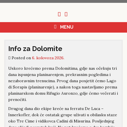
Skip
to
content
MENU
Info za Dolomite
Posted on
6. kolovoza 2026.
Uskoro krećemo prema Dolomitima, gdje nas očekuju tri
dana ispunjena planinarenjem, prekrasnim pogledima i
nezaboravnim trenucima. Prvog dana posjetit ćemo Lago
di Sorapis (planinarenje), a nakon toga nastavljamo prema
planinarskom domu Rifugio Auronzo, gdje ćemo večerati i
prenoćiti.
Drugog dana dio ekipe kreće na ferratu De Luca –
Innerkofler, dok će ostatak grupe uživati u obilasku staze
oko Tre Cime i vidikovca Cadini di Misurina. Posljednjeg