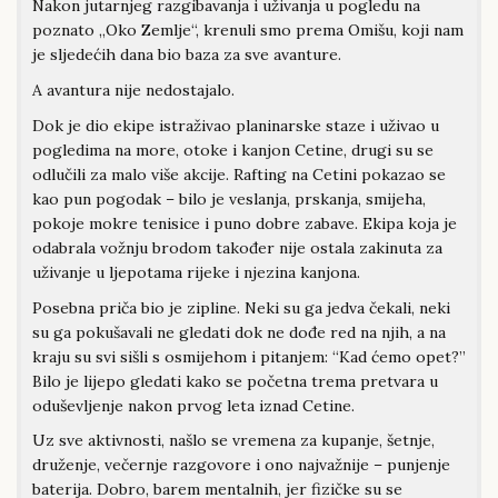
Nakon jutarnjeg razgibavanja i uživanja u pogledu na
poznato „Oko Zemlje“, krenuli smo prema Omišu, koji nam
je sljedećih dana bio baza za sve avanture.
A avantura nije nedostajalo.
Dok je dio ekipe istraživao planinarske staze i uživao u
pogledima na more, otoke i kanjon Cetine, drugi su se
odlučili za malo više akcije. Rafting na Cetini pokazao se
kao pun pogodak – bilo je veslanja, prskanja, smijeha,
pokoje mokre tenisice i puno dobre zabave. Ekipa koja je
odabrala vožnju brodom također nije ostala zakinuta za
uživanje u ljepotama rijeke i njezina kanjona.
Posebna priča bio je zipline. Neki su ga jedva čekali, neki
su ga pokušavali ne gledati dok ne dođe red na njih, a na
kraju su svi sišli s osmijehom i pitanjem: “Kad ćemo opet?”
Bilo je lijepo gledati kako se početna trema pretvara u
oduševljenje nakon prvog leta iznad Cetine.
Uz sve aktivnosti, našlo se vremena za kupanje, šetnje,
druženje, večernje razgovore i ono najvažnije – punjenje
baterija. Dobro, barem mentalnih, jer fizičke su se