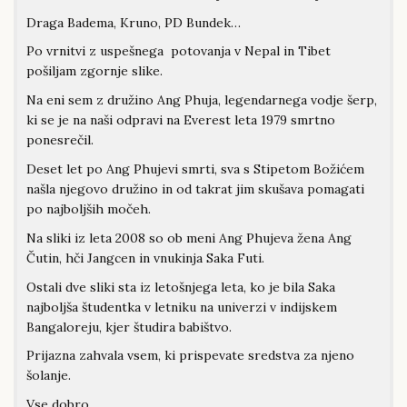
Draga Badema, Kruno, PD Bundek…
Po vrnitvi z uspešnega potovanja v Nepal in Tibet
pošiljam zgornje slike.
Na eni sem z družino Ang Phuja, legendarnega vodje šerp,
ki se je na naši odpravi na Everest leta 1979 smrtno
ponesrečil.
Deset let po Ang Phujevi smrti, sva s Stipetom Božićem
našla njegovo družino in od takrat jim skušava pomagati
po najboljših močeh.
Na sliki iz leta 2008 so ob meni Ang Phujeva žena Ang
Čutin, hči Jangcen in vnukinja Saka Futi.
Ostali dve sliki sta iz letošnjega leta, ko je bila Saka
najboljša študentka v letniku na univerzi v indijskem
Bangaloreju, kjer študira babištvo.
Prijazna zahvala vsem, ki prispevate sredstva za njeno
šolanje.
Vse dobro,