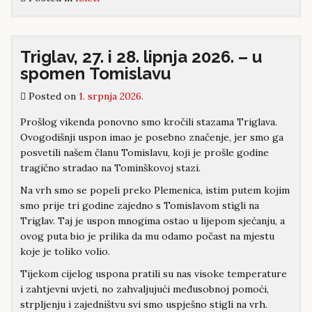
Triglav, 27. i 28. lipnja 2026. – u
spomen Tomislavu
Posted on
1. srpnja 2026.
Prošlog vikenda ponovno smo kročili stazama Triglava.
Ovogodišnji uspon imao je posebno značenje, jer smo ga
posvetili našem članu Tomislavu, koji je prošle godine
tragično stradao na Tominškovoj stazi.
Na vrh smo se popeli preko Plemenica, istim putem kojim
smo prije tri godine zajedno s Tomislavom stigli na
Triglav. Taj je uspon mnogima ostao u lijepom sjećanju, a
ovog puta bio je prilika da mu odamo počast na mjestu
koje je toliko volio.
Tijekom cijelog uspona pratili su nas visoke temperature
i zahtjevni uvjeti, no zahvaljujući međusobnoj pomoći,
strpljenju i zajedništvu svi smo uspješno stigli na vrh.