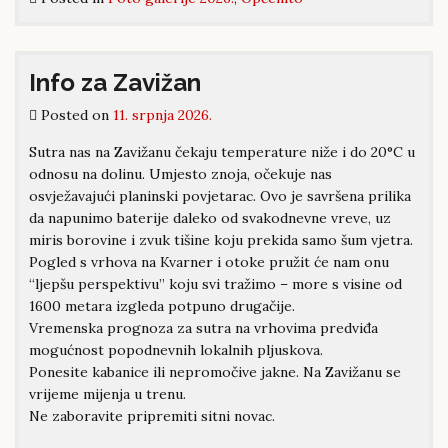
Info za Zavižan
Posted on
11. srpnja 2026.
Sutra nas na Zavižanu čekaju temperature niže i do 20°C u
odnosu na dolinu. Umjesto znoja, očekuje nas
osvježavajući planinski povjetarac. Ovo je savršena prilika
da napunimo baterije daleko od svakodnevne vreve, uz
miris borovine i zvuk tišine koju prekida samo šum vjetra.
Pogled s vrhova na Kvarner i otoke pružit će nam onu
“ljepšu perspektivu” koju svi tražimo – more s visine od
1600 metara izgleda potpuno drugačije.
Vremenska prognoza za sutra na vrhovima predviđa
mogućnost popodnevnih lokalnih pljuskova.
Ponesite kabanice ili nepromočive jakne. Na Zavižanu se
vrijeme mijenja u trenu.
Ne zaboravite pripremiti sitni novac.