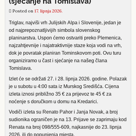
(sjećanje na Tomislava)
Posted on
17. lipnja 2026.
Triglav, najviši vrh Julijskih Alpa i Slovenije, jedan je
od najprepoznatljivijih simbola slovenskog
planinarstva. Uspon ćemo ostvariti preko Plemenica,
najzahtjevnije i najatraktivnije staze koja vodi na vrh,
dok je povratak planiran Tominskovom poti. Ovu turu
organiziramo u čast i sjećanje na našeg člana
Tomislava.
Izlet će se održati 27. i 28. lipnja 2026. godine. Polazak
je u subotu u 4:00 sata iz Murskog Središća. Cijena
izleta iznosi približno 35 € za prijevoz te 45 € za
noćenje s doručkom u domu na Kredarici.
Vodiči izleta su Renato Pahor i Janja Novak, a broj
sudionika ograničen je na 13. Prijave se zaprimaju kod
Renata na broj 098/555-609, najkasnije do 23. lipnja
2026. ili do popunjenja mjesta.