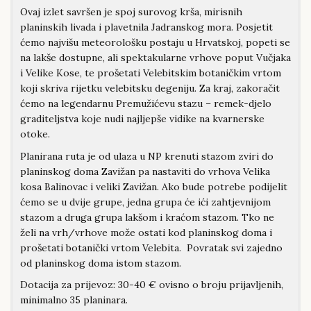
Ovaj izlet savršen je spoj surovog krša, mirisnih
planinskih livada i plavetnila Jadranskog mora. Posjetit
ćemo najvišu meteorološku postaju u Hrvatskoj, popeti se
na lakše dostupne, ali spektakularne vrhove poput Vučjaka
i Velike Kose, te prošetati Velebitskim botaničkim vrtom
koji skriva rijetku velebitsku degeniju. Za kraj, zakoračit
ćemo na legendarnu Premužićevu stazu – remek-djelo
graditeljstva koje nudi najljepše vidike na kvarnerske
otoke.
Planirana ruta je od ulaza u NP krenuti stazom zviri do
planinskog doma Zavižan pa nastaviti do vrhova Velika
kosa Balinovac i veliki Zavižan. Ako bude potrebe podijelit
ćemo se u dvije grupe, jedna grupa će ići zahtjevnijom
stazom a druga grupa lakšom i kraćom stazom. Tko ne
želi na vrh/vrhove može ostati kod planinskog doma i
prošetati botanički vrtom Velebita. Povratak svi zajedno
od planinskog doma istom stazom.
Dotacija za prijevoz: 30-40 € ovisno o broju prijavljenih,
minimalno 35 planinara.