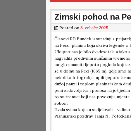
Zimski pohod na Pe
Posted on
8. veljače 2025.
Članovi PD Bundek u suradnji s prijate
na Peco, planinu koja skriva legende o 
Ukupno nas je bilo dvadesetak, a iako s
nagradila predivnim sunčanim vremenom. 
moglo umanjiti ljepotu pogleda koji se
se u domu na Peci (1665 m), gdje smo na
nekoliko fotografija, upili ljepotu tren
dužoj pauzi i toplom planinarskom druž
puni zadovoljstva i ponosa na još jedan
to su trenuci koji nas povezuju, mjesta
sobom.
Hvala svima koji su sudjelovali – vidimo
Planinarski pozdrav, Janja N., Foto:Re