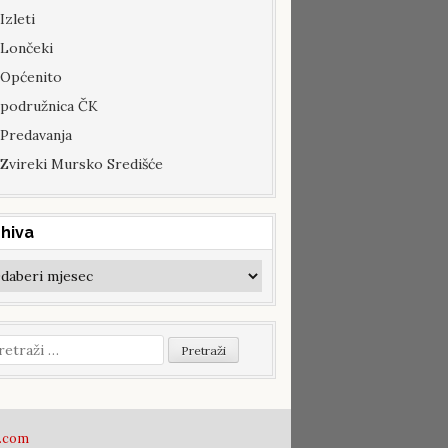
Izleti
Lončeki
Općenito
podružnica ČK
Predavanja
Zvireki Mursko Središće
hiva
hiva
etraži:
.com