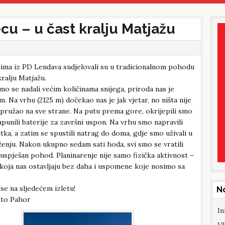
cu – u čast kralju Matjažu
ljima iz PD Lendava sudjelovali su u tradicionalnom pohodu
kralju Matjažu.
mo se nadali većim količinama snijega, priroda nas je
Na vrhu (2125 m) dočekao nas je jak vjetar, no ništa nije
 pružao na sve strane. Na putu prema gore, okrijepili smo
punili baterije za završni uspon. Na vrhu smo napravili
utka, a zatim se spustili natrag do doma, gdje smo uživali u
enju. Nakon ukupno sedam sati hoda, svi smo se vratili
 uspješan pohod. Planinarenje nije samo fizička aktivnost –
 koja nas ostavljaju bez daha i uspomene koje nosimo sa
 se na sljedećem izletu!
N
nato Pahor
In