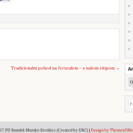
Tradicionalni pohod na Jeruzalem – s našom ekipom
→
Ar
Ar
Pr
17. PD Bundek Mursko Središće (Created by DBC) |
Design by ThemesDNA