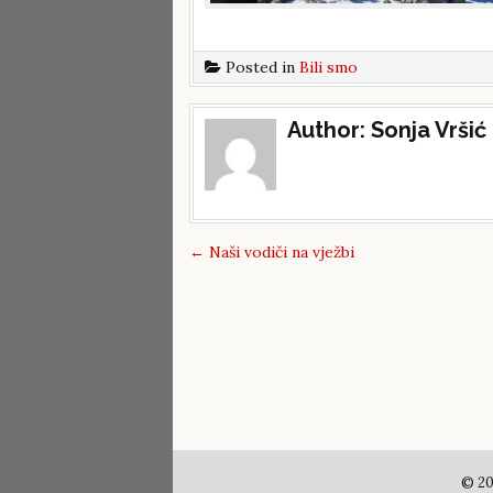
Posted in
Bili smo
Post
Author:
Sonja Vršić
navigation
←
Naši vodiči na vježbi
© 20