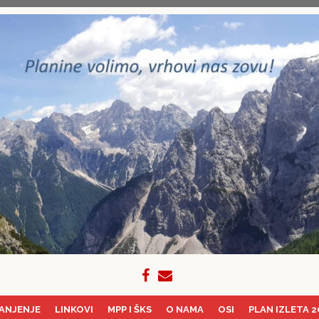
ANJENJE
LINKOVI
MPP I ŠKS
O NAMA
OSI
PLAN IZLETA 2