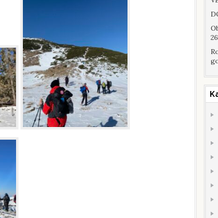
VE
DO
Ob
26
Ro
go
K