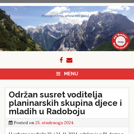
Skip
to
content
MENU
Održan susret voditelja
planinarskih skupina djece i
mladih u Radoboju
Posted on
25. studenoga 2024.
U subotu i nedjelju,23. i 24. 11. 2024. održan je u Pl. domu u