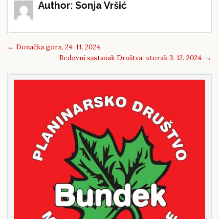
Post
Author:
Sonja Vršić
navigation
←
Donačka gora, 24. 11. 2024.
Redovni sastanak Društva, utorak 3. 12. 2024.
→