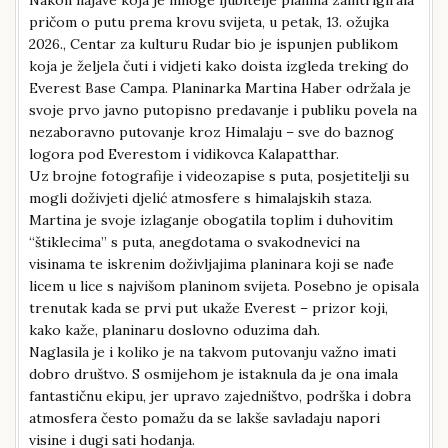
pričom o putu prema krovu svijeta, u petak, 13. ožujka
2026., Centar za kulturu Rudar bio je ispunjen publikom
koja je željela čuti i vidjeti kako doista izgleda treking do
Everest Base Campa. Planinarka Martina Haber održala je
svoje prvo javno putopisno predavanje i publiku povela na
nezaboravno putovanje kroz Himalaju – sve do baznog
logora pod Everestom i vidikovca Kalapatthar.
Uz brojne fotografije i videozapise s puta, posjetitelji su
mogli doživjeti djelić atmosfere s himalajskih staza.
Martina je svoje izlaganje obogatila toplim i duhovitim
“štiklecima” s puta, anegdotama o svakodnevici na
visinama te iskrenim doživljajima planinara koji se nađe
licem u lice s najvišom planinom svijeta. Posebno je opisala
trenutak kada se prvi put ukaže Everest – prizor koji,
kako kaže, planinaru doslovno oduzima dah.
Naglasila je i koliko je na takvom putovanju važno imati
dobro društvo. S osmijehom je istaknula da je ona imala
fantastičnu ekipu, jer upravo zajedništvo, podrška i dobra
atmosfera često pomažu da se lakše savladaju napori
visine i dugi sati hodanja.