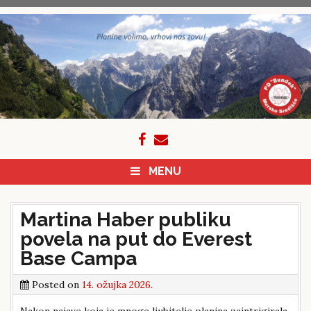
Skip
to
content
MENU
Martina Haber publiku
povela na put do Everest
Base Campa
Posted on
14. ožujka 2026.
Nakon najave koja je mnoge ljubitelje planina zaintrigirala