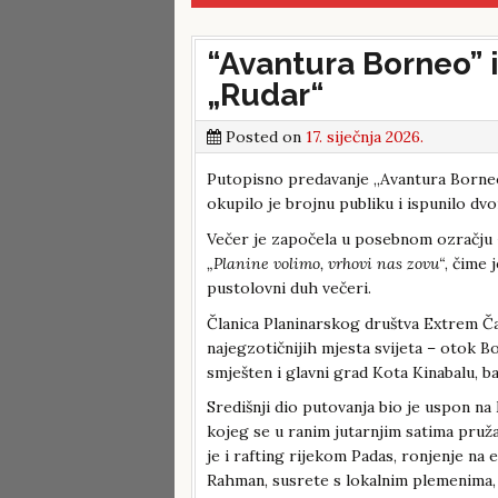
“Avantura Borneo” 
„Rudar“
Posted on
17. siječnja 2026.
Putopisno predavanje „Avantura Borneo“
okupilo je brojnu publiku i ispunilo dv
Večer je započela u posebnom ozračju 
„Planine volimo, vrhovi nas zovu“
, čime 
pustolovni duh večeri.
Članica Planinarskog društva Extrem Ča
najegzotičnijih mjesta svijeta – otok B
smješten i glavni grad Kota Kinabalu, ba
Središnji dio putovanja bio je uspon na 
kojeg se u ranim jutarnjim satima pruža
je i rafting rijekom Padas, ronjenje n
Rahman, susrete s lokalnim plemenima,