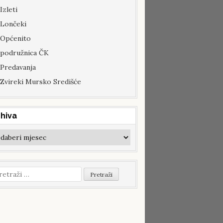
Izleti
Lončeki
Općenito
podružnica ČK
Predavanja
Zvireki Mursko Središće
hiva
hiva
etraži: