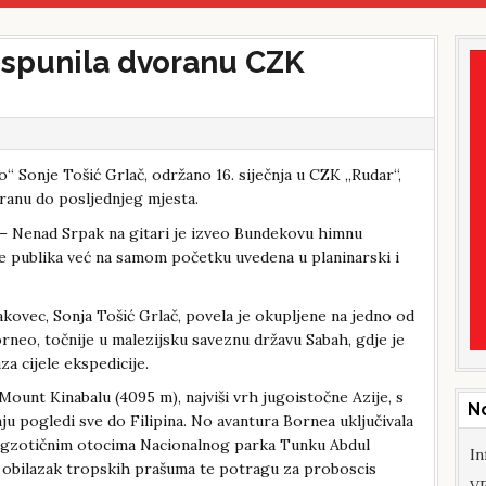
ispunila dvoranu CZK
 Sonje Tošić Grlač, održano 16. siječnja u CZK „Rudar“,
oranu do posljednjeg mjesta.
– Nenad Srpak na gitari je izveo Bundekovu himnu
je publika već na samom početku uvedena u planinarski i
kovec, Sonja Tošić Grlač, povela je okupljene na jedno od
orneo, točnije u malezijsku saveznu državu Sabah, gdje je
za cijele ekspedicije.
Mount Kinabalu (4095 m), najviši vrh jugoistočne Azije, s
N
ju pogledi sve do Filipina. No avantura Bornea uključivala
a egzotičnim otocima Nacionalnog parka Tunku Abdul
In
 obilazak tropskih prašuma te potragu za proboscis