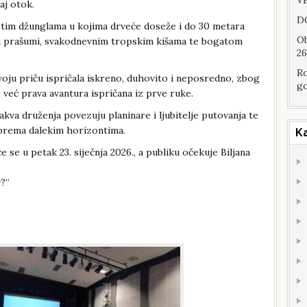
VE
aj otok.
DO
stim džunglama u kojima drveće doseže i do 30 metara
Ob
 u prašumi, svakodnevnim tropskim kišama te bogatom
26
Ro
svoju priču ispričala iskreno, duhovito i neposredno, zbog
go
 već prava avantura ispričana iz prve ruke.
akva druženja povezuju planinare i ljubitelje putovanja te
 prema dalekim horizontima.
K
se u petak 23. siječnja 2026., a publiku očekuje Biljana
v?“