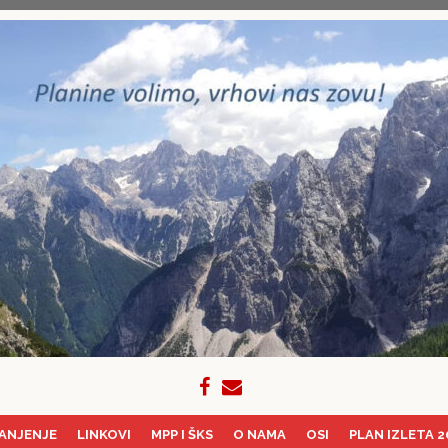
ANJENJE
LINKOVI
MPP I ŠKS
O NAMA
OSI
PLAN IZLETA 2