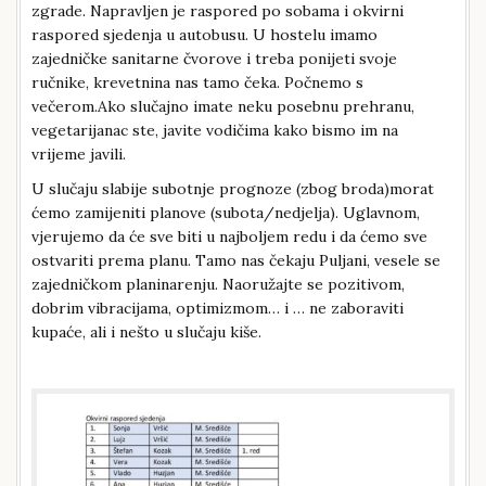
zgrade. Napravljen je raspored po sobama i okvirni
raspored sjedenja u autobusu. U hostelu imamo
zajedničke sanitarne čvorove i treba ponijeti svoje
ručnike, krevetnina nas tamo čeka. Počnemo s
večerom.Ako slučajno imate neku posebnu prehranu,
vegetarijanac ste, javite vodičima kako bismo im na
vrijeme javili.
U slučaju slabije subotnje prognoze (zbog broda)morat
ćemo zamijeniti planove (subota/nedjelja). Uglavnom,
vjerujemo da će sve biti u najboljem redu i da ćemo sve
ostvariti prema planu. Tamo nas čekaju Puljani, vesele se
zajedničkom planinarenju. Naoružajte se pozitivom,
dobrim vibracijama, optimizmom… i … ne zaboraviti
kupaće, ali i nešto u slučaju kiše.