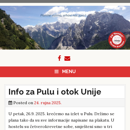
Skip
to
content
MENU
Info za Pulu i otok Unije
Posted on
24. rujna 2025.
U petak, 26.9. 2025. krećemo na izlet u Pulu. Držimo se
plana tako da su sve informacije napisane na plakatu. U
hostelu su četverokrevetne sobe, smješteni smo u tri