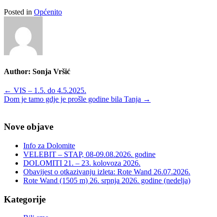
Posted in
Općenito
Author:
Sonja Vršić
Post
←
VIS – 1.5. do 4.5.2025.
Dom je tamo gdje je prošle godine bila Tanja
→
navigation
Nove objave
Info za Dolomite
VELEBIT – STAP, 08-09.08.2026. godine
DOLOMITI 21. – 23. kolovoza 2026.
Obavijest o otkazivanju izleta: Rote Wand 26.07.2026.
Rote Wand (1505 m) 26. srpnja 2026. godine (nedelja)
Kategorije