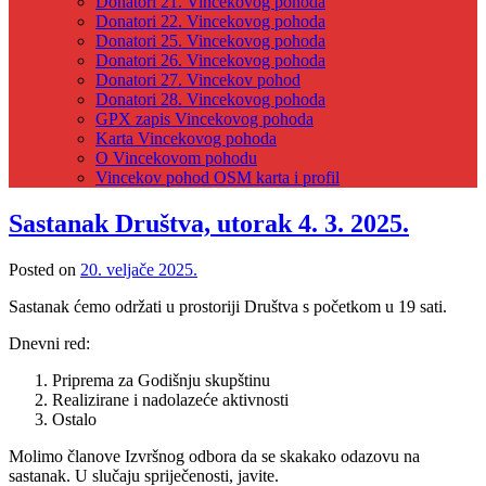
Donatori 21. Vincekovog pohoda
Donatori 22. Vincekovog pohoda
Donatori 25. Vincekovog pohoda
Donatori 26. Vincekovog pohoda
Donatori 27. Vincekov pohod
Donatori 28. Vincekovog pohoda
GPX zapis Vincekovog pohoda
Karta Vincekovog pohoda
O Vincekovom pohodu
Vincekov pohod OSM karta i profil
Sastanak Društva, utorak 4. 3. 2025.
Posted on
20. veljače 2025.
Sastanak ćemo održati u prostoriji Društva s početkom u 19 sati.
Dnevni red:
Priprema za Godišnju skupštinu
Realizirane i nadolazeće aktivnosti
Ostalo
Molimo članove Izvršnog odbora da se skakako odazovu na
sastanak. U slučaju spriječenosti, javite.