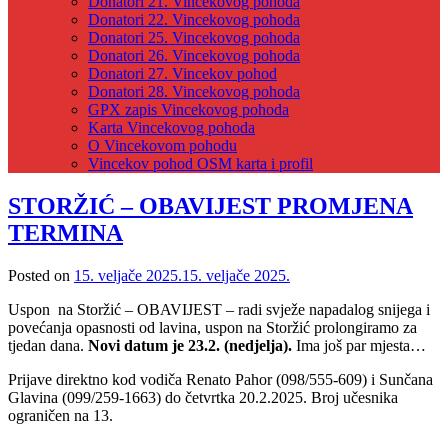
Donatori 21. Vincekovog pohoda
Donatori 22. Vincekovog pohoda
Donatori 25. Vincekovog pohoda
Donatori 26. Vincekovog pohoda
Donatori 27. Vincekov pohod
Donatori 28. Vincekovog pohoda
GPX zapis Vincekovog pohoda
Karta Vincekovog pohoda
O Vincekovom pohodu
Vincekov pohod OSM karta i profil
STORŽIĆ – OBAVIJEST PROMJENA
TERMINA
Posted on
15. veljače 2025.
15. veljače 2025.
Uspon na Storžić – OBAVIJEST – radi svježe napadalog snijega i
povećanja opasnosti od lavina, uspon na Storžić prolongiramo za
tjedan dana.
Novi datum je 23.2. (nedjelja).
Ima još par mjesta…
Prijave direktno kod vodiča Renato Pahor (098/555-609) i Sunčana
Glavina (099/259-1663) do četvrtka 20.2.2025. Broj učesnika
ograničen na 13.