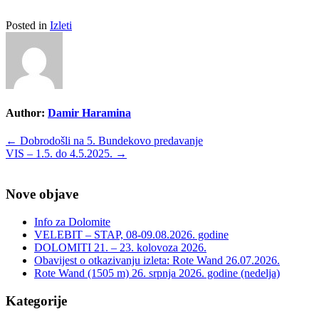
Posted in
Izleti
Author:
Damir Haramina
Post
←
Dobrodošli na 5. Bundekovo predavanje
VIS – 1.5. do 4.5.2025.
→
navigation
Nove objave
Info za Dolomite
VELEBIT – STAP, 08-09.08.2026. godine
DOLOMITI 21. – 23. kolovoza 2026.
Obavijest o otkazivanju izleta: Rote Wand 26.07.2026.
Rote Wand (1505 m) 26. srpnja 2026. godine (nedelja)
Kategorije