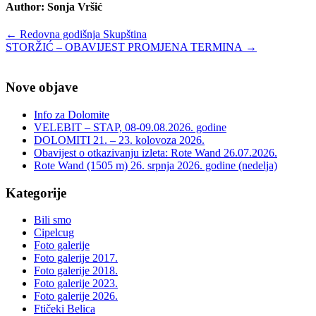
Author:
Sonja Vršić
Post
←
Redovna godišnja Skupština
STORŽIĆ – OBAVIJEST PROMJENA TERMINA
→
navigation
Nove objave
Info za Dolomite
VELEBIT – STAP, 08-09.08.2026. godine
DOLOMITI 21. – 23. kolovoza 2026.
Obavijest o otkazivanju izleta: Rote Wand 26.07.2026.
Rote Wand (1505 m) 26. srpnja 2026. godine (nedelja)
Kategorije
Bili smo
Cipelcug
Foto galerije
Foto galerije 2017.
Foto galerije 2018.
Foto galerije 2023.
Foto galerije 2026.
Ftičeki Belica