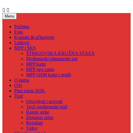
Skip
to
content
Menu
Početna
Foto
Kontakt & učlanjenje
Linkovi
MPP i ŠKS
ŠTRIGOVSKA KRUŽNA STAZA
Međimurski planinarski put
MPP karta
MPP gpx zapis
MPP OSM karta i profil
O nama
OSI
Plan izleta 2026.
Trail
Obavijesti i novosti
Treći međimurski trail
Raspis utrke
Donatori utrke
Rezultati
Video