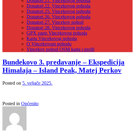
Donatori 21. Vincekovog pohoda
Donatori 22. Vincekovog pohoda
Donatori 25. Vincekovog pohoda
Donatori 26. Vincekovog pohoda
Donatori 27. Vincekov pohod
Donatori 28. Vincekovog pohoda
GPX zapis Vincekovog pohoda
Karta Vincekovog pohoda
O Vincekovom pohodu
Vincekov pohod OSM karta i profil
Bundekovo 3. predavanje – Ekspedicija
Himalaja – Island Peak, Matej Perkov
Posted on
5. veljače 2025.
Posted in
Općenito