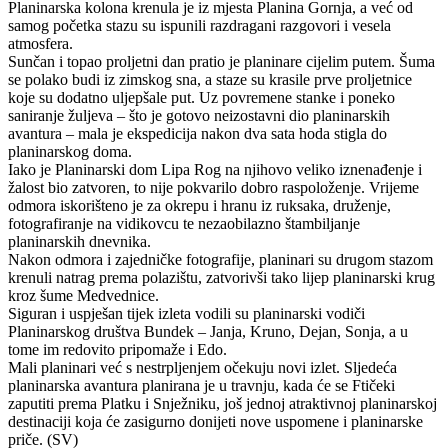
Planinarska kolona krenula je iz mjesta Planina Gornja, a već od
samog početka stazu su ispunili razdragani razgovori i vesela
atmosfera.
Sunčan i topao proljetni dan pratio je planinare cijelim putem. Šuma
se polako budi iz zimskog sna, a staze su krasile prve proljetnice
koje su dodatno uljepšale put. Uz povremene stanke i poneko
saniranje žuljeva – što je gotovo neizostavni dio planinarskih
avantura – mala je ekspedicija nakon dva sata hoda stigla do
planinarskog doma.
Iako je Planinarski dom Lipa Rog na njihovo veliko iznenađenje i
žalost bio zatvoren, to nije pokvarilo dobro raspoloženje. Vrijeme
odmora iskorišteno je za okrepu i hranu iz ruksaka, druženje,
fotografiranje na vidikovcu te nezaobilazno štambiljanje
planinarskih dnevnika.
Nakon odmora i zajedničke fotografije, planinari su drugom stazom
krenuli natrag prema polazištu, zatvorivši tako lijep planinarski krug
kroz šume Medvednice.
Siguran i uspješan tijek izleta vodili su planinarski vodiči
Planinarskog društva Bundek – Janja, Kruno, Dejan, Sonja, a u
tome im redovito pripomaže i Edo.
Mali planinari već s nestrpljenjem očekuju novi izlet. Sljedeća
planinarska avantura planirana je u travnju, kada će se Ftičeki
zaputiti prema Platku i Snježniku, još jednoj atraktivnoj planinarskoj
destinaciji koja će zasigurno donijeti nove uspomene i planinarske
priče. (SV)