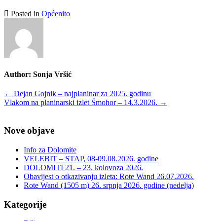
Posted in
Općenito
Author:
Sonja Vršić
Post
←
Dejan Gojnik – najplaninar za 2025. godinu
Vlakom na planinarski izlet Šmohor – 14.3.2026.
→
navigation
Nove objave
Info za Dolomite
VELEBIT – STAP, 08-09.08.2026. godine
DOLOMITI 21. – 23. kolovoza 2026.
Obavijest o otkazivanju izleta: Rote Wand 26.07.2026.
Rote Wand (1505 m) 26. srpnja 2026. godine (nedelja)
Kategorije