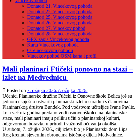
Vincekov pohod
Donatori 21. Vincekovog pohoda
Donatori 22. Vincekovog pohoda
Donatori 25. Vincekovog pohoda
Donatori 26. Vincekovog pohoda
Donatori 27. Vincekov pohod
Donatori 28. Vincekovog pohoda
GPX zapis Vincekovog pohoda
Karta Vincekovog pohoda
O Vincekovom pohodu
Vincekov pohod OSM karta i profil
Mali planinari Ftičeki ponovno na stazi –
izlet na Medvednicu
Posted on
7. ožujka 2026.
7. ožujka 2026.
Učenici Planinarske družine Ftičeki iz Osnovne škole Belica još su
jednom uspješno ostvarili planinarski izlet u suradnji s članovima
Planinarskog društva Bundek. Pod vodstvom učiteljice Ivane Pavlic,
koja već niz godina predano vodi osnovnoškolce na planinarske
staze, mali planinari imaju priliku učiti o planinarskoj kulturi,
odgovornom boravku u prirodi i važnosti očuvanja okoliša.
U subotu, 7. ožujka 2026., cilj izleta bio je Planinarski dom Lipa
Rog krenuti sjevernim obroncima istočnog dijela Medvednice.