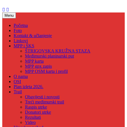
Skip
to
content
Menu
Početna
Foto
Kontakt & učlanjenje
Linkovi
MPP i ŠKS
ŠTRIGOVSKA KRUŽNA STAZA
Međimurski planinarski put
MPP karta
MPP gpx zapis
MPP OSM karta i profil
O nama
OSI
Plan izleta 2026.
Trail
Obavijesti i novosti
Treći međimurski trail
Raspis utrke
Donatori utrke
Rezultati
Video