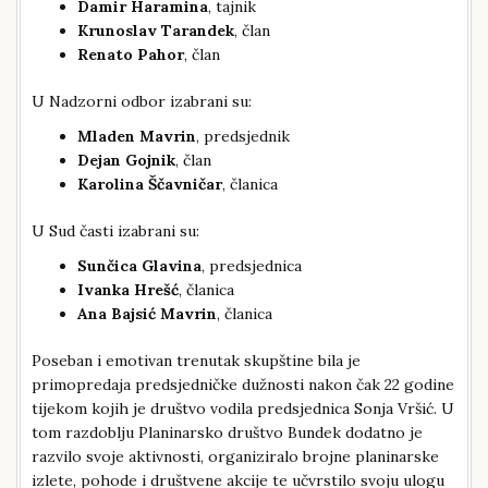
Damir Haramina
, tajnik
Krunoslav Tarandek
, član
Renato Pahor
, član
U Nadzorni odbor izabrani su:
Mladen Mavrin
, predsjednik
Dejan Gojnik
, član
Karolina Ščavničar
, članica
U Sud časti izabrani su:
Sunčica Glavina
, predsjednica
Ivanka Hrešć
, članica
Ana Bajsić Mavrin
, članica
Poseban i emotivan trenutak skupštine bila je
primopredaja predsjedničke dužnosti nakon čak 22 godine
tijekom kojih je društvo vodila predsjednica Sonja Vršić. U
tom razdoblju Planinarsko društvo Bundek dodatno je
razvilo svoje aktivnosti, organiziralo brojne planinarske
izlete, pohode i društvene akcije te učvrstilo svoju ulogu