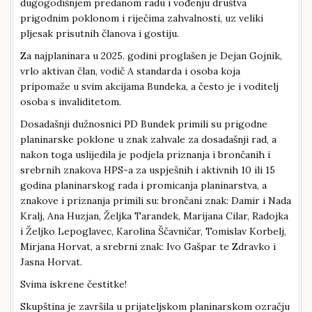
dugogodišnjem predanom radu i vođenju društva
prigodnim poklonom i riječima zahvalnosti, uz veliki
pljesak prisutnih članova i gostiju.
Za najplaninara u 2025. godini proglašen je Dejan Gojnik,
vrlo aktivan član, vodič A standarda i osoba koja
pripomaže u svim akcijama Bundeka, a često je i voditelj
osoba s invaliditetom.
Dosadašnji dužnosnici PD Bundek primili su prigodne
planinarske poklone u znak zahvale za dosadašnji rad, a
nakon toga uslijedila je podjela priznanja i brončanih i
srebrnih znakova HPS-a za uspješnih i aktivnih 10 ili 15
godina planinarskog rada i promicanja planinarstva, a
znakove i priznanja primili su: brončani znak: Damir i Nada
Kralj, Ana Huzjan, Željka Tarandek, Marijana Cilar, Radojka
i Željko Lepoglavec, Karolina Ščavničar, Tomislav Korbelj,
Mirjana Horvat, a srebrni znak: Ivo Gašpar te Zdravko i
Jasna Horvat.
Svima iskrene čestitke!
Skupština je završila u prijateljskom planinarskom ozračju