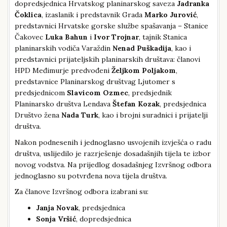
dopredsjednica Hrvatskog planinarskog saveza
Jadranka
Čoklica
, izaslanik i predstavnik Grada
Marko Jurović
,
predstavnici Hrvatske gorske službe spašavanja – Stanice
Čakovec
Luka Bahun
i
Ivor Trojnar
, tajnik Stanica
planinarskih vodiča Varaždin
Nenad Puškadija
, kao i
predstavnici prijateljskih planinarskih društava: članovi
HPD Međimurje predvođeni
Željkom Poljakom
,
predstavnice Planinarskog društvag Ljutomer s
predsjednicom
Slavicom Ozmec
, predsjednik
Planinarsko društva Lendava
Štefan Kozak
, predsjednica
Društvo žena
Nada Turk
, kao i brojni suradnici i prijatelji
društva.
Nakon podnesenih i jednoglasno usvojenih izvješća o radu
društva, uslijedilo je razrješenje dosadašnjih tijela te izbor
novog vodstva. Na prijedlog dosadašnjeg Izvršnog odbora
jednoglasno su potvrđena nova tijela društva.
Za članove Izvršnog odbora izabrani su:
Janja Novak
, predsjednica
Sonja Vršić
, dopredsjednica