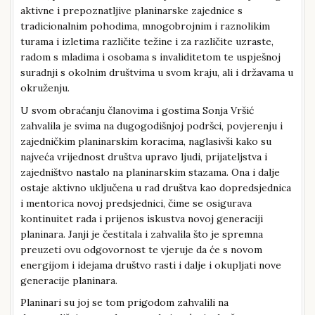
aktivne i prepoznatljive planinarske zajednice s
tradicionalnim pohodima, mnogobrojnim i raznolikim
turama i izletima različite težine i za različite uzraste,
radom s mladima i osobama s invaliditetom te uspješnoj
suradnji s okolnim društvima u svom kraju, ali i državama u
okruženju.
U svom obraćanju članovima i gostima Sonja Vršić
zahvalila je svima na dugogodišnjoj podršci, povjerenju i
zajedničkim planinarskim koracima, naglasivši kako su
najveća vrijednost društva upravo ljudi, prijateljstva i
zajedništvo nastalo na planinarskim stazama. Ona i dalje
ostaje aktivno uključena u rad društva kao dopredsjednica
i mentorica novoj predsjednici, čime se osigurava
kontinuitet rada i prijenos iskustva novoj generaciji
planinara. Janji je čestitala i zahvalila što je spremna
preuzeti ovu odgovornost te vjeruje da će s novom
energijom i idejama društvo rasti i dalje i okupljati nove
generacije planinara.
Planinari su joj se tom prigodom zahvalili na