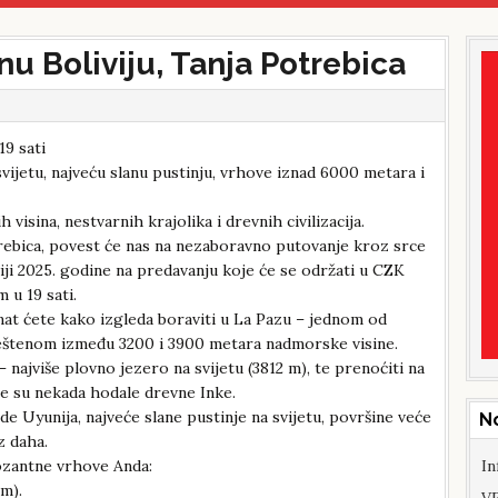
u Boliviju, Tanja Potrebica
19 sati
vijetu, najveću slanu pustinju, vrhove iznad 6000 metara i
visina, nestvarnih krajolika i drevnih civilizacija.
rebica, povest će nas na nezaboravno putovanje kroz srce
viji 2025. godine na predavanju koje će se održati u CZK
 u 19 sati.
at ćete kako izgleda boraviti u La Pazu – jednom od
mještenom između 3200 i 3900 metara nadmorske visine.
 najviše plovno jezero na svijetu (3812 m), te prenoćiti na
je su nekada hodale drevne Inke.
de Uyunija, najveće slane pustinje na svijetu, površine veće
N
z daha.
ozantne vrhove Anda:
In
m).