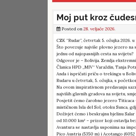
Moj put kroz čudesn
Posted on
28. veljače 2026.
CZK “Rudar”, četvrtak 5. ožujka 2026. u 
Što povezuje najviše plovno jezero na s
jednu od najopasnijih cesta na svijetu?
Odgovor je – Bolivija. Zemlja ekstremnih 
Članica HPD „MIV“ Varaždin, Tanja Pot
Anda i ispričati priču o trekingu u Boli
Rudaru u četvrtak, 5. ožujka, s početkom
Na ovom inspirativnom predavanju sazn
najviših glavnih gradova na svijetu, s
Posjetit ćemo čarobno jezero Titicaca –
mističnom Isla del Sol, otoku Sunca, gd
Doživjet ćemo i beskrajnu bjelinu Salar 
od 10.000 km² – prizor koji ostavlja be
Avantura se nastavlja usponima na imp
Pico Austria (5350 m) i Acotango (6052 