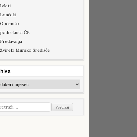
Izleti
Lončeki
Općenito
podružnica ČK
Predavanja
Zvireki Mursko Središće
hiva
hiva
etraži: