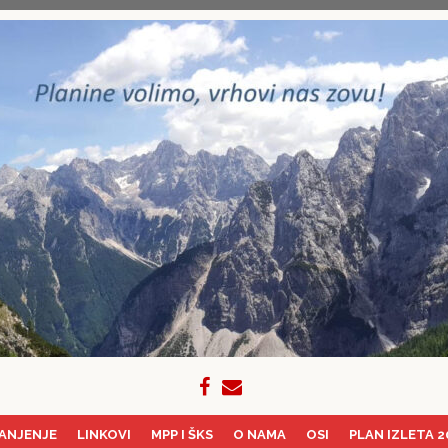
ANJENJE
LINKOVI
MPP I ŠKS
O NAMA
OSI
PLAN IZLETA 2