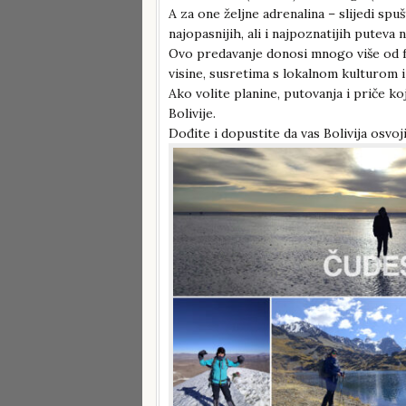
A za one željne adrenalina – slijedi sp
najopasnijih, ali i najpoznatijih puteva n
Ovo predavanje donosi mnogo više od fo
visine, susretima s lokalnom kulturom
Ako volite planine, putovanja i priče ko
Bolivije.
Dođite i dopustite da vas Bolivija osvoji