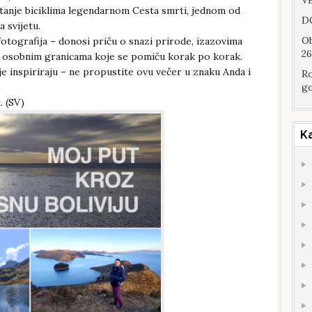
VE
uštanje biciklima legendarnom Cesta smrti, jednom od
DO
a svijetu.
Ob
tografija – donosi priču o snazi prirode, izazovima
26
 i osobnim granicama koje se pomiču korak po korak.
je inspiriraju – ne propustite ovu večer u znaku Anda i
Ro
go
. (SV)
K