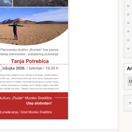
Ar
Ar
Pr