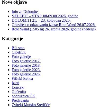
Nove objave
Info za Dolomite
VELEBIT – STAP, 08-09.08.2026. godine
DOLOMITI 21. – 23. kolovoza 2026.
Obavijest o otkazivanju izleta: Rote Wand 26.07.2026.
Rote Wand (1505 m) 26. srpnja 2026. godine (nedelja)
Kategorije
Bili smo
Cipelcug
Foto galerije
Foto galerije 2017.
Foto galerije 2018.
Foto galerije 2023.
Foto galerije 2026.
Ftičeki Belica
Izleti
Lončeki
Općenito
podružnica ČK
Predavanja
Zvireki Mursko Središće