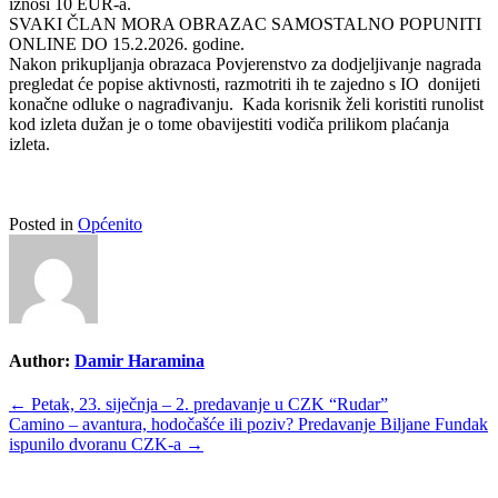
iznosi 10 EUR-a.
SVAKI ČLAN MORA OBRAZAC SAMOSTALNO POPUNITI
ONLINE DO 15.2.2026. godine.
Nakon prikupljanja obrazaca Povjerenstvo za dodjeljivanje nagrada
pregledat će popise aktivnosti, razmotriti ih te zajedno s IO donijeti
konačne odluke o nagrađivanju. Kada korisnik želi koristiti runolist
kod izleta dužan je o tome obavijestiti vodiča prilikom plaćanja
izleta.
Posted in
Općenito
Author:
Damir Haramina
Post
←
Petak, 23. siječnja – 2. predavanje u CZK “Rudar”
Camino – avantura, hodočašće ili poziv? Predavanje Biljane Fundak
navigation
ispunilo dvoranu CZK-a
→