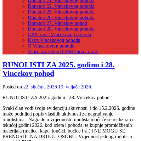
Donatori 21. Vincekovog pohoda
Donatori 22. Vincekovog pohoda
Donatori 25. Vincekovog pohoda
Donatori 26. Vincekovog pohoda
Donatori 27. Vincekov pohod
Donatori 28. Vincekovog pohoda
GPX zapis Vincekovog pohoda
Karta Vincekovog pohoda
O Vincekovom pohodu
Vincekov pohod OSM karta i profil
RUNOLISTI ZA 2025. godinu i 28.
Vincekov pohod
Posted on
22. siječnja 2026.
19. veljače 2026.
RUNOLISTI ZA 2025. godinu i 28. Vincekov pohod
Svaki član vodi svoju evidenciju aktivnosti i do 15.2.2026. godine
može podnijeti popis vlastitih aktivnosti za nagrađivanje
runolistima. Nagrade u vrijednosti runolista moći će se realizirati u
tekućoj godini 2026. kod izleta i pohoda, te kupnje promidžbenih
materijala (majice, kape, lončići, bočice i sl.) i NE MOGU SE
PRENOSITI NA DRUGU OSOBU. Vrijednost jednog runolista