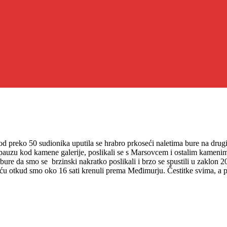
d preko 50 sudionika uputila se hrabro prkoseći naletima bure na drugi p
 pauzu kod kamene galerije, poslikali se s Marsovcem i ostalim kamenim 
 bure da smo se brzinski nakratko poslikali i brzo se spustili u zaklon
iću otkud smo oko 16 sati krenuli prema Međimurju. Čestitke svima, a p