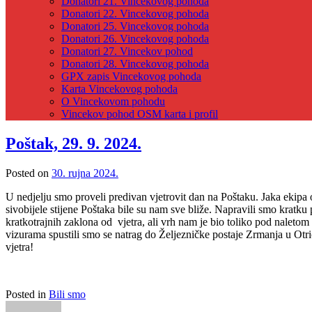
Donatori 21. Vincekovog pohoda
Donatori 22. Vincekovog pohoda
Donatori 25. Vincekovog pohoda
Donatori 26. Vincekovog pohoda
Donatori 27. Vincekov pohod
Donatori 28. Vincekovog pohoda
GPX zapis Vincekovog pohoda
Karta Vincekovog pohoda
O Vincekovom pohodu
Vincekov pohod OSM karta i profil
Poštak, 29. 9. 2024.
Posted on
30. rujna 2024.
U nedjelju smo proveli predivan vjetrovit dan na Poštaku. Jaka ekipa o
sivobijele stijene Poštaka bile su nam sve bliže. Napravili smo kratku
kratkotrajnih zaklona od vjetra, ali vrh nam je bio toliko pod naletom
vizurama spustili smo se natrag do Željezničke postaje Zrmanja u Otr
vjetra!
Posted in
Bili smo