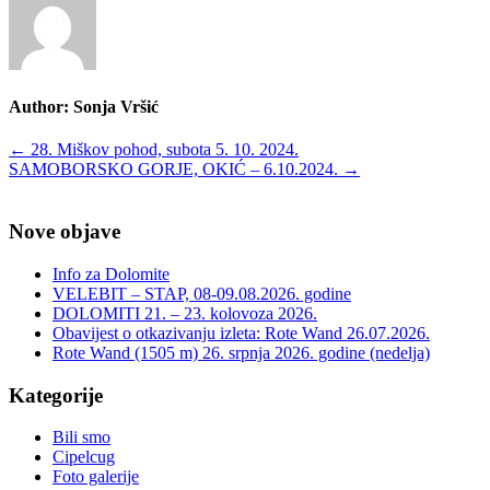
Author:
Sonja Vršić
Post
←
28. Miškov pohod, subota 5. 10. 2024.
SAMOBORSKO GORJE, OKIĆ – 6.10.2024.
→
navigation
Nove objave
Info za Dolomite
VELEBIT – STAP, 08-09.08.2026. godine
DOLOMITI 21. – 23. kolovoza 2026.
Obavijest o otkazivanju izleta: Rote Wand 26.07.2026.
Rote Wand (1505 m) 26. srpnja 2026. godine (nedelja)
Kategorije
Bili smo
Cipelcug
Foto galerije