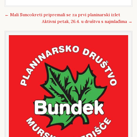
←
Mali Suncokreti pripremali se za prvi planinarski izlet
Aktivni petak, 26.4. u društvu s najmlađima
→