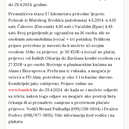
do 29.4.2024. godine.
Premužićeva staza 57 kilometara prirodne ljepote.
Polazak iz Murskog Središća (autobusna) 4.5.2024. u 4,15
sati, Čakovec (Eurounit) 4,30 sati i Varaždin (Spar) 4,45
sati. Broj prijavljenih je ograničen na 16 osoba, ide se
osobnim automobilima (vozač + tri putnika). Prilikom
prijave potrebno je navesti da li možete ići svojim
vozilom. Udio za prijevoz je 30 EUR-a (vozač ne plaća),
prijevoz od Baških Oštarija do Zavižana kombi vozilom cca
27 EUR-a po osobi. Noćenje u planinarskim kućama na
Alanu i Skorupovcu. Prehrana iz ruksaka, a moguća je
večera u PD Alan, potrebno je oko 3 l tekućine dnevno.
Kondicijski jako zahtjevno. Prijave online na
www.bundek
.hr do 29.4.2024. do kada se i možete odjaviti
sa izleta, nakon toga odjave su moguće ako postoji lista
čekanja ili si pronađete zamjenu u protivnom plaćate
prijevoz. Vodiči Nenad Puškadija (099/218-0614) i Dražen
Podvez (098/977-3815). Više informacija kod vodiča i na
plakatu.