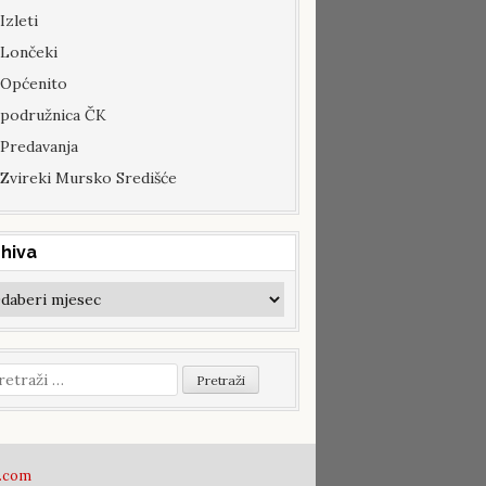
Izleti
Lončeki
Općenito
podružnica ČK
Predavanja
Zvireki Mursko Središće
hiva
hiva
etraži:
.com