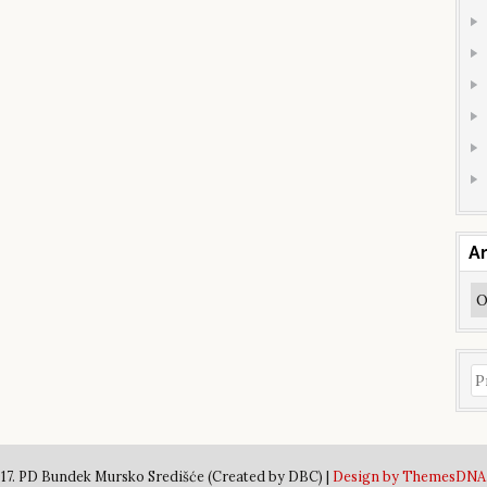
Ar
Ar
Pr
17. PD Bundek Mursko Središće (Created by DBC) |
Design by ThemesDNA