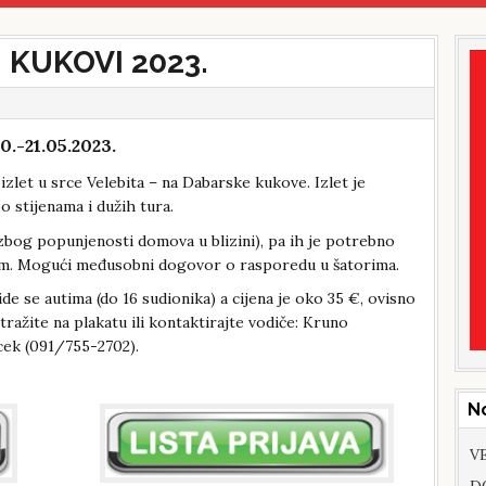
 KUKOVI 2023.
-21.05.2023.
izlet u srce Velebita – na Dabarske kukove. Izlet je
 stijenama i dužih tura.
(zbog popunjenosti domova u blizini), pa ih je potrebno
pićem. Mogući međusobni dogovor o rasporedu u šatorima.
 ide se autima (do 16 sudionika) a cijena je oko 35 €, ovisno
otražite na plakatu ili kontaktirajte vodiče: Kruno
cek (091/755-2702).
N
VE