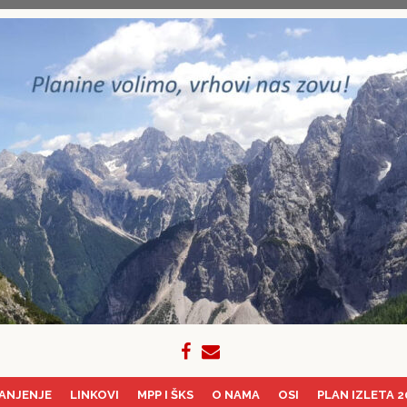
ANJENJE
LINKOVI
MPP I ŠKS
O NAMA
OSI
PLAN IZLETA 2