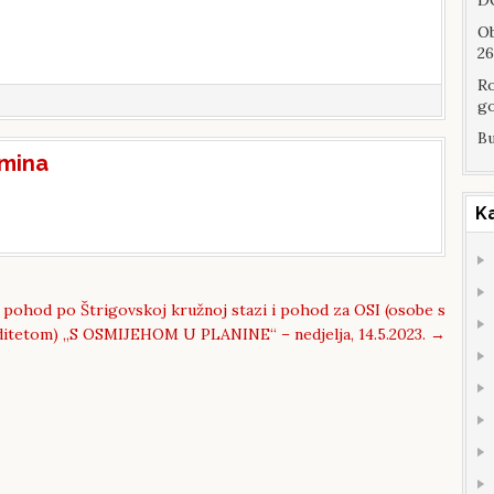
DO
Ob
26
Ro
go
Bu
mina
K
pohod po Štrigovskoj kružnoj stazi i pohod za OSI (osobe s
iditetom) „S OSMIJEHOM U PLANINE“ – nedjelja, 14.5.2023.
→