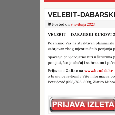
VELEBIT-DABARSKI
Posted on
9. svibnja 2023.
VELEBIT – DABARSKI KUKOVI 20.
Pozivamo Vas na atraktivan planinarski 
zahtjevan zbog mjestimičnih penjanja po
Spavanje će vjerojatno biti u šatorima 
ponijeti, što je slučaj i sa hranom i 
Prijave su
Online na
www.bundek.hr
,
o broju prijavljenih. Više informacija p
Petričević (098/828-809), Zlatko Miho