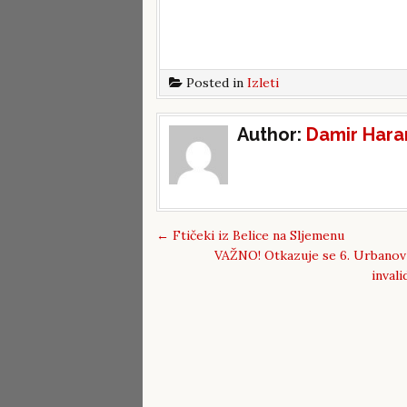
Posted in
Izleti
Post
Author:
Damir Hara
navigation
←
Ftičeki iz Belice na Sljemenu
VAŽNO! Otkazuje se 6. Urbanov 
inval