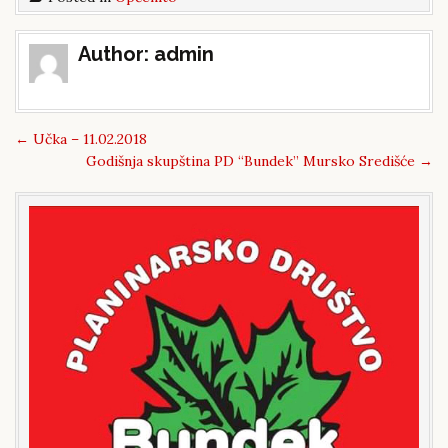
Post
Author:
admin
navigation
←
Učka – 11.02.2018
Godišnja skupština PD “Bundek” Mursko Središće
→