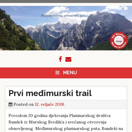
Skip
to
content
MENU
Prvi međimurski trail
Posted on
12. veljače 2018.
Povodom 20 godina djelovanja Planinarskog društva
Bundek iz Murskog Središća i svečanog otvorenja
obnovljenog Međimurskog planinarskog puta, Bundeki na