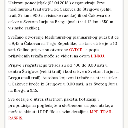
Uskrsni ponedjeljak (02.04.2018.) organiziraju Prvu
međimursku trail utrku od Čakovca do Štrigove (veliki
trail, 27 km i 900 m visinske razlike) ili od Čakovca do
crkve u Svetom Jurju na Bregu (mali trail, 12 km i 350 m
visinske razlike).
Svečano otvorenje Međimurskog planinarskog puta bit će
u 9,45 u Čakovcu na Trgu Republike, a start utrke je u 10
sati. Online prijave su otvorene
OVDJE ,
a popis
prijavljenih trkača može se vidjeti na ovom
LINKU
.
Prijave i registracije trkača su od 7,00 do 9,00 sati u
centru Štrigove (veliki trail) i kod crkve u Svetom Jurju na
Bregu (mali trail). Autobus koji vozi trkače na start utrke
u Čakovec kreće iz Štrigove u 9,00 sati, a iz Svetog Jurja
na Bregu u 9,15.
Sve detalje o utrci, startnom paketu, kotizaciji i
propozicijama pogledajte u službenom raspisu utrke, a
možete skinuti i PDF file sa svim detaljima
MPP-TRAIL-
RASPIS
.