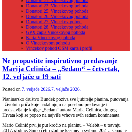
Donatori 21. Vincekovog pohoda
Donatori 22. Vincekovog pohoda
Donatori 25. Vincekovog pohoda
Donatori 26. Vincekovog pohoda
Donatori 27. Vincekov pohod
Donatori 28. Vincekovog pohoda
GPX zapis Vincekovog pohoda
Karta Vincekovog pohoda
O Vincekovom pohodu
Vincekov pohod OSM karta i profil
Ne propustite inspirativno predavanje
Marija Celinića – „Sedam“ – četvrtak,
12. veljače u 19 sati
Posted on
7. veljače 2026.
7. veljače 2026.
Planinarsko društvo Bundek poziva sve ljubitelje planina, putovanja
i životnih priča koje nadahnjuju na posebno predavanje i
predstavljanje knjige „Sedam“ autora Marija Celinića, drugog
Hrvata koji se popeo na najviše vrhove svih sedam kontinenata.
Mario Celinić prvi je put kročio na planinu – Velebit – u travnju
2017. godine. Samo četiri godine kasnije, u svibnju 2021., stajao je