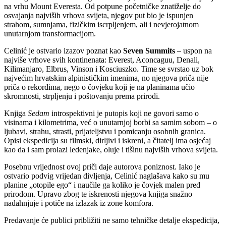
na vrhu Mount Everesta. Od potpune početničke znatiželje do
osvajanja najviših vrhova svijeta, njegov put bio je ispunjen
strahom, sumnjama, fizičkim iscrpljenjem, ali i nevjerojatnom
unutarnjom transformacijom.
Celinić je ostvario izazov poznat kao
Seven Summits
– uspon na
najviše vrhove svih kontinenata: Everest, Aconcaguu, Denali,
Kilimanjaro, Elbrus, Vinson i Kosciuszko. Time se svrstao uz bok
najvećim hrvatskim alpinističkim imenima, no njegova priča nije
priča o rekordima, nego o čovjeku koji je na planinama učio
skromnosti, strpljenju i poštovanju prema prirodi.
Knjiga
Sedam
introspektivni je putopis koji ne govori samo o
visinama i kilometrima, već o unutarnjoj borbi sa samim sobom – o
ljubavi, strahu, strasti, prijateljstvu i pomicanju osobnih granica.
Opisi ekspedicija su filmski, dirljivi i iskreni, a čitatelj ima osjećaj
kao da i sam prolazi ledenjake, oluje i tišinu najviših vrhova svijeta.
Posebnu vrijednost ovoj priči daje autorova poniznost. Iako je
ostvario podvig vrijedan divljenja, Celinić naglašava kako su mu
planine „otopile ego“ i naučile ga koliko je čovjek malen pred
prirodom. Upravo zbog te iskrenosti njegova knjiga snažno
nadahnjuje i potiče na izlazak iz zone komfora.
Predavanje će publici približiti ne samo tehničke detalje ekspedicija,