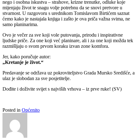
nego i osobna iskustva – strahove, krizne trenutke, odluke koje
mijenjaju život te snagu volje potrebnu da se snovi pretvore u
stvarnost. U razgovoru s urednikom Tomislavom Birtićem saznat
ćemo kako je nastajala knjiga i zašto je ova priča važna svima, ne
samo planinarima.
Ovo je večer za sve koji vole putovanja, prirodu i inspirativne
ljudske priče. Za one koji već planinare, ali i za one koji možda tek
razmišljaju o svom prvom koraku izvan zone komfora.
Jer, kako poručuje autor:
„Kretanje je život.“
Predavanje se održava uz pokroviteljstvo Grada Mursko Središće, a
ulaz je slobodan za sve posjetitelje.
Dođite i doživite svijet s najviših vrhova – iz prve ruke! (SV)
Posted in
Općenito