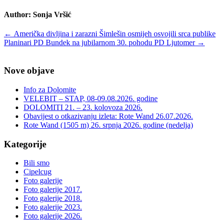
Author:
Sonja Vršić
Post
←
Američka divljina i zarazni Šimlešin osmijeh osvojili srca publike
Planinari PD Bundek na jubilarnom 30. pohodu PD Ljutomer
→
navigation
Nove objave
Info za Dolomite
VELEBIT – STAP, 08-09.08.2026. godine
DOLOMITI 21. – 23. kolovoza 2026.
Obavijest o otkazivanju izleta: Rote Wand 26.07.2026.
Rote Wand (1505 m) 26. srpnja 2026. godine (nedelja)
Kategorije
Bili smo
Cipelcug
Foto galerije
Foto galerije 2017.
Foto galerije 2018.
Foto galerije 2023.
Foto galerije 2026.