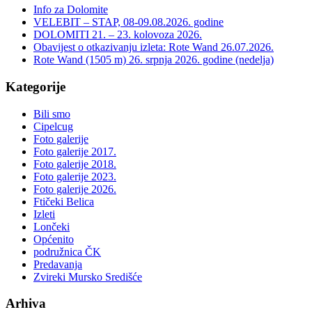
Info za Dolomite
VELEBIT – STAP, 08-09.08.2026. godine
DOLOMITI 21. – 23. kolovoza 2026.
Obavijest o otkazivanju izleta: Rote Wand 26.07.2026.
Rote Wand (1505 m) 26. srpnja 2026. godine (nedelja)
Kategorije
Bili smo
Cipelcug
Foto galerije
Foto galerije 2017.
Foto galerije 2018.
Foto galerije 2023.
Foto galerije 2026.
Ftičeki Belica
Izleti
Lončeki
Općenito
podružnica ČK
Predavanja
Zvireki Mursko Središće
Arhiva