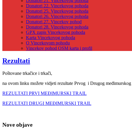
Donatori 21. Vincekovog pohoda
Donatori 22. Vincekovog pohoda
Donatori 25. Vincekovog pohoda
Donatori 26. Vincekovog pohoda
Donatori 27. Vincekov pohod
Donatori 28. Vincekovog pohoda
GPX zapis Vincekovog pohoda
Karta Vincekovog pohoda
O Vincekovom pohodu
Vincekov pohod OSM karta i profil
Rezultati
Poštovane trkačice i trkači,
na ovom linku možete vidjeti rezultate Prvog i Drugog međimurskog t
REZULTATI PRVI MEĐIMURSKI TRAIL
REZULTATI DRUGI MEĐIMURSKI TRAIL
Nove objave