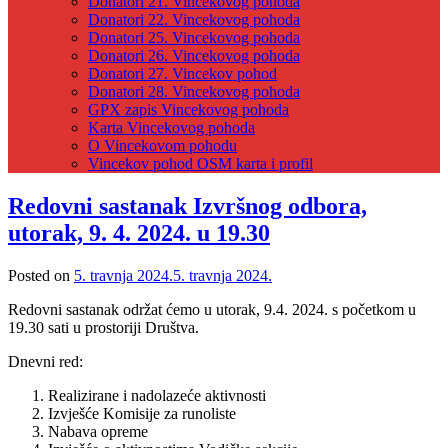
Donatori 21. Vincekovog pohoda
Donatori 22. Vincekovog pohoda
Donatori 25. Vincekovog pohoda
Donatori 26. Vincekovog pohoda
Donatori 27. Vincekov pohod
Donatori 28. Vincekovog pohoda
GPX zapis Vincekovog pohoda
Karta Vincekovog pohoda
O Vincekovom pohodu
Vincekov pohod OSM karta i profil
Redovni sastanak Izvršnog odbora,
utorak, 9. 4. 2024. u 19.30
Posted on
5. travnja 2024.
5. travnja 2024.
Redovni sastanak održat ćemo u utorak, 9.4. 2024. s početkom u
19.30 sati u prostoriji Društva.
Dnevni red:
Realizirane i nadolazeće aktivnosti
Izvješće Komisije za runoliste
Nabava opreme