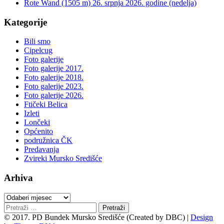
Rote Wand (1505 m) 26. srpnja 2026. godine (nedelja)
Kategorije
Bili smo
Cipelcug
Foto galerije
Foto galerije 2017.
Foto galerije 2018.
Foto galerije 2023.
Foto galerije 2026.
Ftičeki Belica
Izleti
Lončeki
Općenito
podružnica ČK
Predavanja
Zvireki Mursko Središće
Arhiva
Arhiva
Pretraži:
© 2017. PD Bundek Mursko Središće (Created by DBC) |
Design