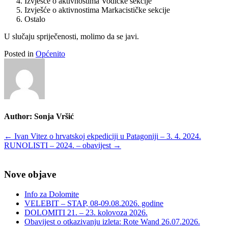
Izvješće o aktivnostima Vodičke sekcije
Izvješće o aktivnostima Markacističke sekcije
Ostalo
U slučaju spriječenosti, molimo da se javi.
Posted in
Općenito
Author:
Sonja Vršić
Post
←
Ivan Vitez o hrvatskoj ekpediciji u Patagoniji – 3. 4. 2024.
RUNOLISTI – 2024. – obavijest
→
navigation
Nove objave
Info za Dolomite
VELEBIT – STAP, 08-09.08.2026. godine
DOLOMITI 21. – 23. kolovoza 2026.
Obavijest o otkazivanju izleta: Rote Wand 26.07.2026.