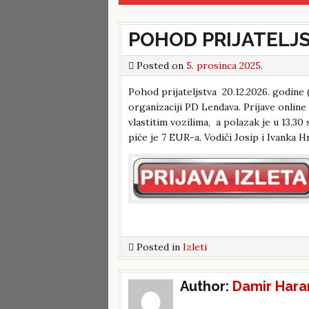
POHOD PRIJATELJST
Posted on
5. prosinca 2025.
Pohod prijateljstva 20.12.2026. godin
organizaciji PD Lendava. Prijave online
vlastitim vozilima, a polazak je u 13,30
piće je 7 EUR-a. Vodiči Josip i Ivanka 
Posted in
Izleti
Post
Author:
Damir Hara
navigation