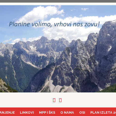
ANJENJE
LINKOVI
MPP I ŠKS
O NAMA
OSI
PLAN IZLETA 2