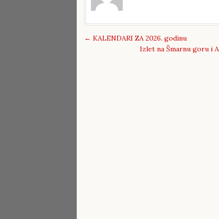
←
KALENDARI ZA 2026. godinu
Izlet na Šmarnu goru i A