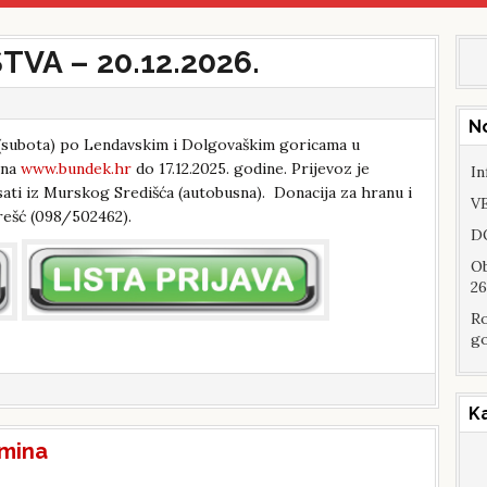
VA – 20.12.2026.
N
e (subota) po Lendavskim i Dolgovaškim goricama u
 na
www.bundek.hr
do 17.12.2025. godine. Prijevoz je
In
 sati iz Murskog Središća (autobusna). Donacija za hranu i
VE
Hrešć (098/502462).
DO
Ob
26
Ro
go
K
mina