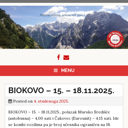
Skip
to
content
MENU
BIOKOVO – 15. – 18.11.2025.
Posted on
4. studenoga 2025.
BIOKOVO – 15. – 18.11.2025., polazak Mursko Središće
(autobusna) – 4,00 sati i Čakovec (Eurounit) – 4,15 sati. Ide
se kombi vozilima pa je broj učesnika ograničen na 18.