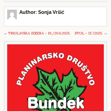
Post
Author:
Sonja Vršić
navigation
←
TRIGLAVSKA JEZERA – 19./20.6.2025.
STOL – 13.7.2025.
→