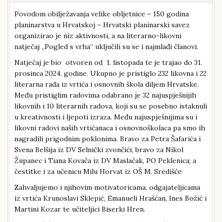
Povodom obilježavanja velike obljetnice – 150 godina
planinarstva u Hrvatskoj – Hrvatski planinarski savez
organizirao je niz aktivnosti, a na literarno-likovni
natječaj „Pogled s vrha“ uključili su se i najmlađi članovi.
Natječaj je bio otvoren od 1. listopada te je trajao do 31.
prosinca 2024. godine. Ukupno je pristiglo 232 likovna i 22
literarna rada iz vrtića i osnovnih škola diljem Hrvatske.
Među pristiglim radovima odabrano je 32 najuspješnijih
likovnih i 10 literarnih radova, koji su se posebno istaknuli
u kreativnosti i ljepoti izraza. Među najuspješnijima su i
likovni radovi naših vrtićanaca i osnovnoškolaca pa smo ih
nagradili prigodnim poklonima. Bravo za Petra Šafarića i
Svena Belšija iz DV Selnički zvončići, bravo za Nikol
Županec i Tiana Kovača iz DV Maslačak, PO Peklenica; a
čestitke i za učenicu Milu Horvat iz OŠ M. Središće
Zahvaljujemo i njihovim motivatoricama, odgajateljicama
iz vrtića Krunoslavi Sklepić, Emanueli Hrašćan, Ines Božić i
Martini Kozar te učiteljici Biserki Hren.