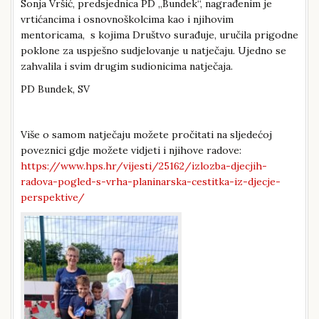
Sonja Vršić, predsjednica PD „Bundek“, nagrađenim je
vrtićancima i osnovnoškolcima kao i njihovim
mentoricama, s kojima Društvo surađuje, uručila prigodne
poklone za uspješno sudjelovanje u natječaju. Ujedno se
zahvalila i svim drugim sudionicima natječaja.
PD Bundek, SV
Više o samom natječaju možete pročitati na sljedećoj
poveznici gdje možete vidjeti i njihove radove:
https://www.hps.hr/vijesti/25162/izlozba-djecjih-
radova-pogled-s-vrha-planinarska-cestitka-iz-djecje-
perspektive/