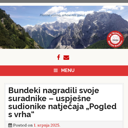
Skip
to
content
MENU
Bundeki nagradili svoje
suradnike – uspješne
sudionike natječaja „Pogled
s vrha“
Posted on
1. srpnja 2025.