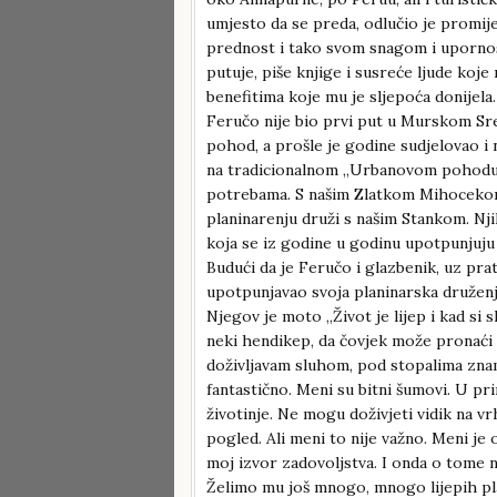
umjesto da se preda, odlučio je promije
prednost i tako svom snagom i upornosti
putuje, piše knjige i susreće ljude koj
benefitima koje mu je sljepoća donijela.
Feručo nije bio prvi put u Murskom Sre
pohod, a prošle je godine sudjelovao i
na tradicionalnom „Urbanovom pohodu“ 
potrebama. S našim Zlatkom Mihocekom 
planinarenju druži s našim Stankom. Njih
koja se iz godine u godinu upotpunjuju 
Budući da je Feručo i glazbenik, uz prat
upotpunjavao svoja planinarska druženj
Njegov je moto „Život je lijep i kad si 
neki hendikep, da čovjek može pronaći sr
doživljavam sluhom, pod stopalima znam 
fantastično. Meni su bitni šumovi. U prir
životinje. Ne mogu doživjeti vidik na v
pogled. Ali meni to nije važno. Meni je 
moj izvor zadovoljstva. I onda o tome 
Želimo mu još mnogo, mnogo lijepih plan