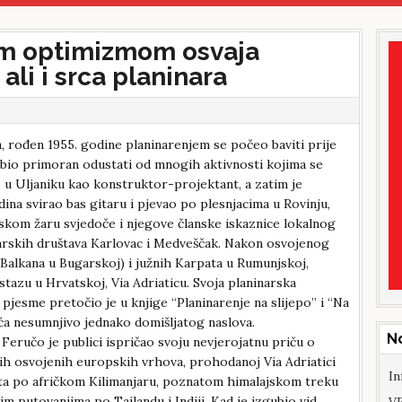
jim optimizmom osvaja
ali i srca planinara
a, rođen 1955. godine planinarenjem se počeo baviti prije
i bio primoran odustati od mnogih aktivnosti kojima se
io u Uljaniku kao konstruktor-projektant, a zatim je
dina svirao bas gitaru i pjevao po plesnjacima u Rovinju,
skom žaru svjedoče i njegove članske iskaznice lokalnog
narskih društava Karlovac i Medveščak. Nakon osvojenog
 Balkana u Bugarskoj) i južnih Karpata u Rumunjskoj,
 stazu u Hrvatskoj, Via Adriaticu. Svoja planinarska
a i pjesme pretočio je u knjige “Planinarenje na slijepo” i “Na
reća nesumnjivo jednako domišljatog naslova.
N
Feručo je publici ispričao svoju nevjerojatnu priču o
ih osvojenih europskih vrhova, prohodanoj Via Adriatici
In
ata po afričkom Kilimanjaru, poznatom himalajskom treku
im putovanjima po Tajlandu i Indiji. Kad je izgubio vid,