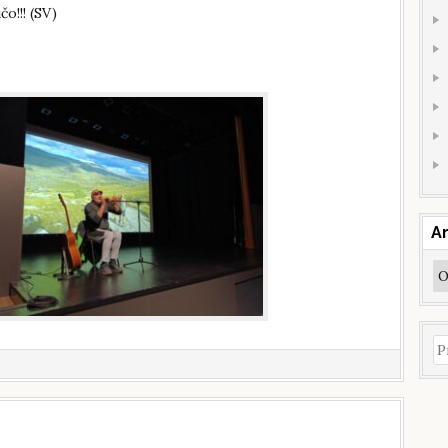
o!!! (SV)
Ar
Ar
Pr