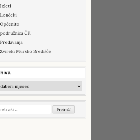
Izleti
Lončeki
Općenito
podružnica ČK
Predavanja
Zvireki Mursko Središće
hiva
hiva
etraži: