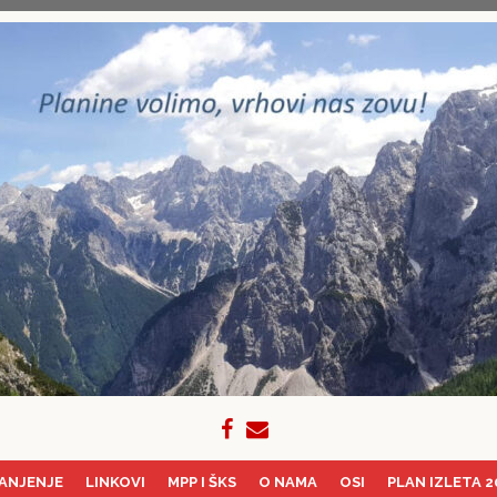
ANJENJE
LINKOVI
MPP I ŠKS
O NAMA
OSI
PLAN IZLETA 2