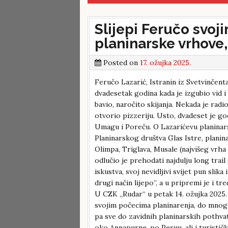
Slijepi Feručo svo
planinarske vrhove, 
Posted on
17. ožujka 2025.
Feručo Lazarić, Istranin iz Svetvinčent
dvadesetak godina kada je izgubio vid 
bavio, naročito skijanja. Nekada je rad
otvorio pizzeriju. Usto, dvadeset je go
Umagu i Poreču. O Lazarićevu planinar
Planinarskog društva Glas Istre, plani
Olimpa, Triglava, Musale (najvišeg vrha
odlučio je prehodati najdulju long trail
iskustva, svoj nevidljivi svijet pun slik
drugi način lijepo”, a u pripremi je i t
U CZK „Rudar“ u petak 14. ožujka 2025. 
svojim počecima planinarenja, do mnog
pa sve do zavidnih planinarskih pothv
oko Annapurne, po Peruu, ali i turističk