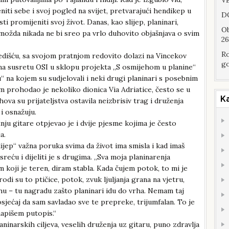
VE
niti sebe i svoj pogled na svijet, pretvarajući hendikep u
DO
 promijeniti svoj život. Danas, kao slijep, planinari,
Ob
e možda nikada ne bi sreo pa vrlo duhovito objašnjava o svim
26
Ro
dišću, sa svojom pratnjom redovito dolazi na Vincekov
go
 na susretu OSI u sklopu projekta „S osmijehom u planine“
na kojem su sudjelovali i neki drugi planinari s posebnim
prohodao je nekoliko dionica Via Adriatice, često se u
K
ova su prijateljstva ostavila neizbrisiv trag i druženja
i osnažuju.
nju gitare otpjevao je i dvije pjesme kojima je često
a.
slijep“ važna poruka svima da život ima smisla i kad imaš
eću i dijeliti je s drugima. „Sva moja planinarenja
koji je teren, diram stabla. Kada čujem potok, to mi je
odi su to ptičice, potok, zvuk ljuljanja grana na vjetru,
rhu – tu nagradu zašto planinari idu do vrha. Nemam taj
osjećaj da sam savladao sve te prepreke, trijumfalan. To je
napišem putopis.“
inarskih ciljeva, veselih druženja uz gitaru, puno zdravlja