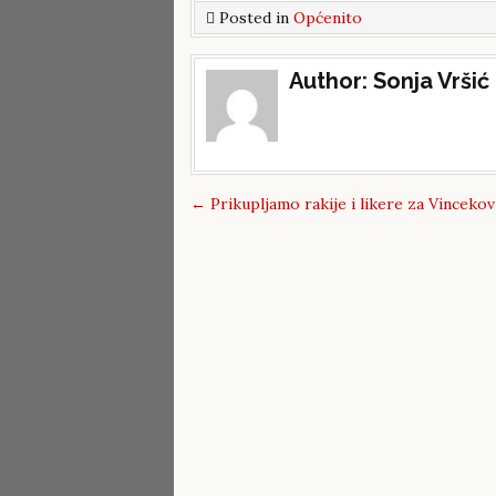
Posted in
Općenito
Post
Author:
Sonja Vršić
navigation
←
Prikupljamo rakije i likere za Vinceko