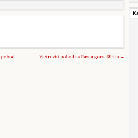
K
v pohod
Vjetroviti pohod na Ravnu goru, 694 m
→