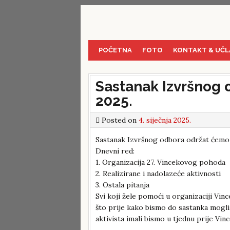
Skip
to
content
POČETNA
FOTO
KONTAKT & UČL
Sastanak Izvršnog o
2025.
Posted on
4. siječnja 2025.
Sastanak Izvršnog odbora održat ćemo u č
Dnevni red:
1. Organizacija 27. Vincekovog pohoda
2. Realizirane i nadolazeće aktivnosti
3. Ostala pitanja
Svi koji žele pomoći u organizaciji Vi
što prije kako bismo do sastanka mogli 
aktivista imali bismo u tjednu prije Vi