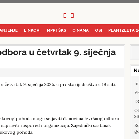
ANJENJE
LINKOVI
MPP I ŠKS
O NAMA
OSI
PLAN IZLETA 2
dbora u četvrtak 9. siječnja
N
In
etvrtak 9. siječnja 2025. u prostoriji društva u 19 sati.
VE
DO
Ob
26
ncekovog pohoda mogu se javiti članovima Izvršnog odbora
napraviti raspored i organizaciju. Zajednički sastanak
Ro
go
ncekovog pohoda.