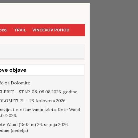
026.
TRAIL
VINCEKOV POHOD
ove objave
fo za Dolomite
LEBIT – STAP, 08-09.08.2026. godine
LOMITI 21. – 23. kolovoza 2026.
avijest o otkazivanju izleta: Rote Wand
.07.2026.
te Wand (1505 m) 26. srpnja 2026.
dine (nedelja)