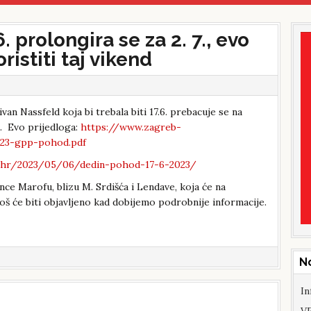
. prolongira se za 2. 7., evo
ristiti taj vikend
van Nassfeld koja bi trebala biti 17.6. prebacuje se na
a. Evo prijedloga:
https://www.zagreb-
023-gpp-pohod.pdf
.hr/2023/05/06/dedin-pohod-17-6-2023/
nce Marofu, blizu M. Srdišća i Lendave, koja će na
još će biti objavljeno kad dobijemo podrobnije informacije.
N
In