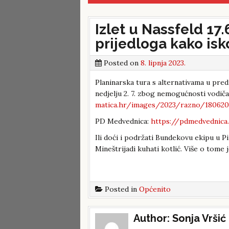
Izlet u Nassfeld 17.6
prijedloga kako isko
Posted on
8. lipnja 2023.
Planinarska tura s alternativama u predi
nedjelju 2. 7. zbog nemogućnosti vodič
matica.hr/images/2023/razno/18062
PD Medvednica:
https://pdmedvednica
Ili doći i podržati Bundekovu ekipu u Pi
Mineštrijadi kuhati kotlić. Više o tome 
Posted in
Općenito
Post
Author:
Sonja Vršić
navigation