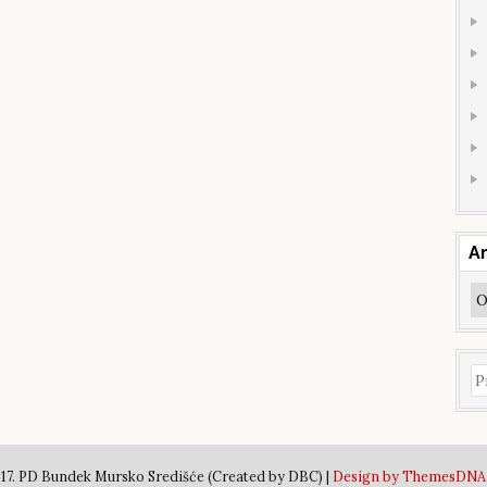
Ar
Ar
Pr
17. PD Bundek Mursko Središće (Created by DBC) |
Design by ThemesDNA