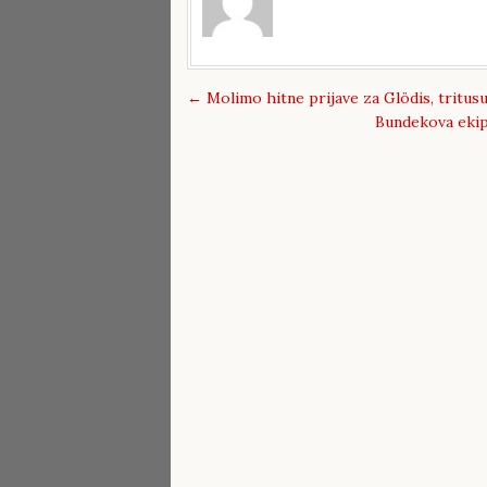
←
Molimo hitne prijave za Glödis, tritusućak
Bundekova ekipa