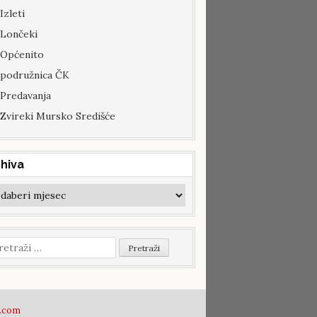
Izleti
Lončeki
Općenito
podružnica ČK
Predavanja
Zvireki Mursko Središće
hiva
hiva
etraži:
.com