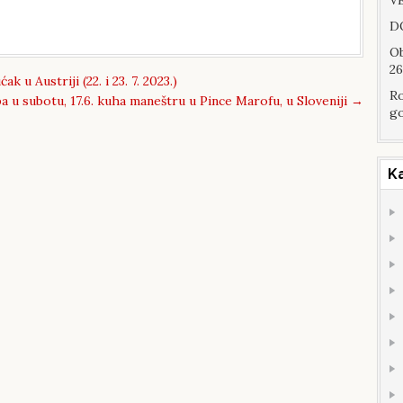
VE
DO
Ob
26
 u Austriji (22. i 23. 7. 2023.)
Ro
 u subotu, 17.6. kuha maneštru u Pince Marofu, u Sloveniji
→
go
K