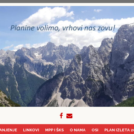
ANJENJE
LINKOVI
MPP I ŠKS
O NAMA
OSI
PLAN IZLETA 2