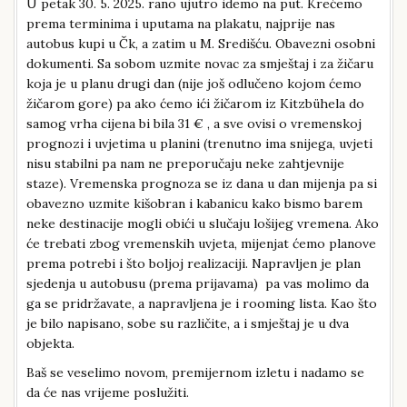
U petak 30. 5. 2025. rano ujutro idemo na put. Krećemo
prema terminima i uputama na plakatu, najprije nas
autobus kupi u Čk, a zatim u M. Središću. Obavezni osobni
dokumenti. Sa sobom uzmite novac za smještaj i za žičaru
koja je u planu drugi dan (nije još odlučeno kojom ćemo
žičarom gore) pa ako ćemo ići žičarom iz Kitzbühela do
samog vrha cijena bi bila 31 € , a sve ovisi o vremenskoj
prognozi i uvjetima u planini (trenutno ima snijega, uvjeti
nisu stabilni pa nam ne preporučaju neke zahtjevnije
staze). Vremenska prognoza se iz dana u dan mijenja pa si
obavezno uzmite kišobran i kabanicu kako bismo barem
neke destinacije mogli obići u slučaju lošijeg vremena. Ako
će trebati zbog vremenskih uvjeta, mijenjat ćemo planove
prema potrebi i što boljoj realizaciji. Napravljen je plan
sjedenja u autobusu (prema prijavama) pa vas molimo da
ga se pridržavate, a napravljena je i rooming lista. Kao što
je bilo napisano, sobe su različite, a i smještaj je u dva
objekta.
Baš se veselimo novom, premijernom izletu i nadamo se
da će nas vrijeme poslužiti.