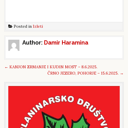
Posted in
Izleti
Post
Author:
Damir Haramina
navigation
←
KANJON ZRMANJE I KUDIN MOST – 8.6.2025.
ČRNO JEZERO, POHORJE – 15.6.2025.
→