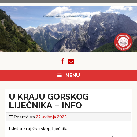
Skip
to
content
MENU
U KRAJU GORSKOG
LIJEČNIKA – INFO
Posted on
27. svibnja 2025.
Izlet u kraj Gorskog liječnika