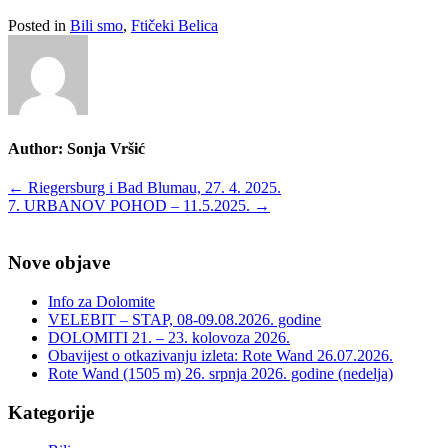
Posted in
Bili smo
,
Ftičeki Belica
Author:
Sonja Vršić
Post
←
Riegersburg i Bad Blumau, 27. 4. 2025.
7. URBANOV POHOD – 11.5.2025.
→
navigation
Nove objave
Info za Dolomite
VELEBIT – STAP, 08-09.08.2026. godine
DOLOMITI 21. – 23. kolovoza 2026.
Obavijest o otkazivanju izleta: Rote Wand 26.07.2026.
Rote Wand (1505 m) 26. srpnja 2026. godine (nedelja)
Kategorije