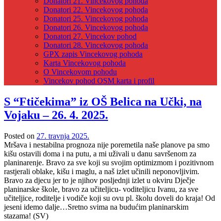
Donatori 21. Vincekovog pohoda
Donatori 22. Vincekovog pohoda
Donatori 25. Vincekovog pohoda
Donatori 26. Vincekovog pohoda
Donatori 27. Vincekov pohod
Donatori 28. Vincekovog pohoda
GPX zapis Vincekovog pohoda
Karta Vincekovog pohoda
O Vincekovom pohodu
Vincekov pohod OSM karta i profil
S “Ftičekima” iz OŠ Belica na Učki, na
Vojaku – 26. 4. 2025.
Posted on
27. travnja 2025.
Mršava i nestabilna prognoza nije poremetila naše planove pa smo
kišu ostavili doma i na putu, a mi uživali u danu savršenom za
planinarenje. Bravo za sve koji su svojim optimizmom i pozitivnom
rastjerali oblake, kišu i maglu, a naš izlet učinili neponovljivim.
Bravo za djecu jer to je njihov posljednji izlet u okviru Dječje
planinarske škole, bravo za učiteljicu- voditeljicu Ivanu, za sve
učiteljice, roditelje i vodiče koji su ovu pl. školu doveli do kraja! Od
jeseni idemo dalje…Sretno svima na budućim planinarskim
stazama! (SV)