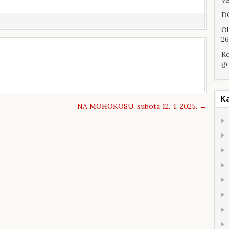
VE
DO
Ob
26
Ro
go
K
NA MOHOKOSU, subota 12. 4. 2025.
→