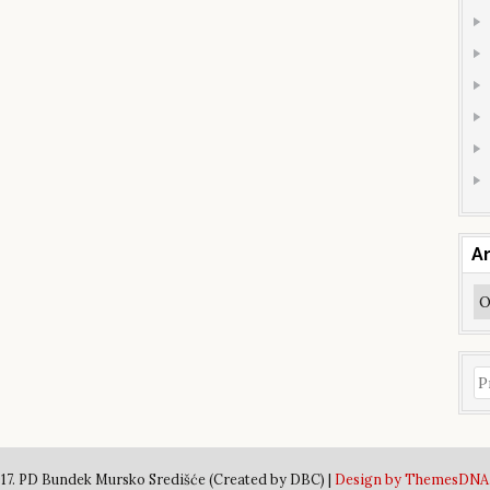
Ar
Ar
Pr
17. PD Bundek Mursko Središće (Created by DBC) |
Design by ThemesDNA