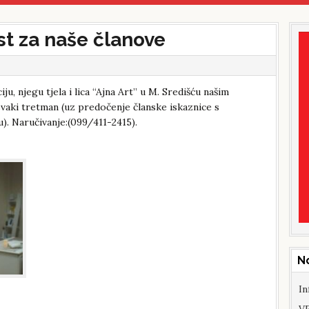
t za naše članove
iju, njegu tjela i lica “Ajna Art” u M. Središću našim
aki tretman (uz predočenje članske iskaznice s
. Naručivanje:(099/411-2415).
N
In