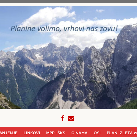
ANJENJE
LINKOVI
MPP I ŠKS
O NAMA
OSI
PLAN IZLETA 2