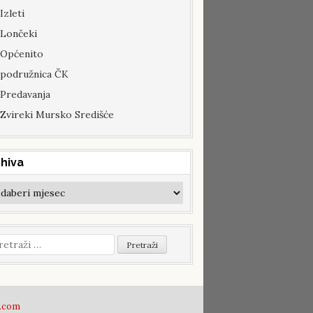
Izleti
Lončeki
Općenito
podružnica ČK
Predavanja
Zvireki Mursko Središće
hiva
hiva
etraži:
.com