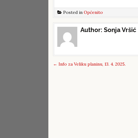
Posted in
Općenito
Post
Author:
Sonja Vršić
navigation
←
Info za Veliku planinu, 13. 4. 2025.