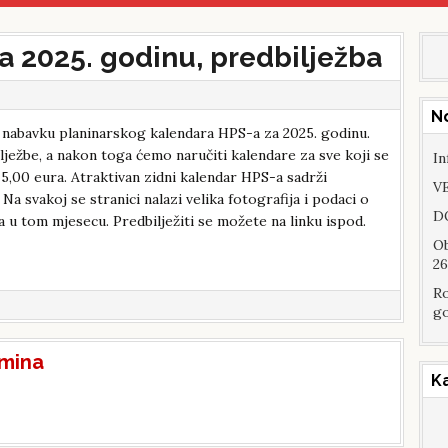
 2025. godinu, predbilježba
N
 nabavku planinarskog kalendara HPS-a za 2025. godinu.
lježbe, a nakon toga ćemo naručiti kalendare za sve koji se
In
 5,00 eura. Atraktivan zidni kalendar HPS-a sadrži
VE
Na svakoj se stranici nalazi velika fotografija i podaci o
DO
 u tom mjesecu. Predbilježiti se možete na linku ispod.
Ob
26
Ro
go
mina
K