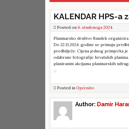
KALENDAR HPS-a za
Posted on
6. studenoga 2024.
Planinarsko društvo Bundek organizira
Do 22.11.2024. godine se primaju predbi
predbilježe. Cijena jednog primjerka je
odabrane fotografije hrvatskih planina. 
planiranim akcijama planinarskih udruga
Posted in
Općenito
Post
Author:
Damir Hara
navigation