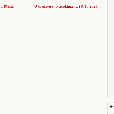
u 19 sati
U društvu s “Ftičekima”, 7. i 9. 11. 2024.
→
Ar