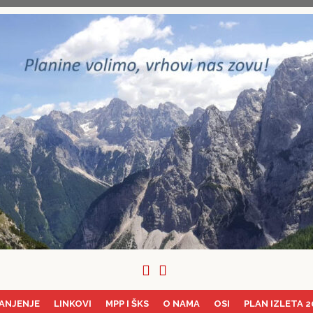
ANJENJE
LINKOVI
MPP I ŠKS
O NAMA
OSI
PLAN IZLETA 2