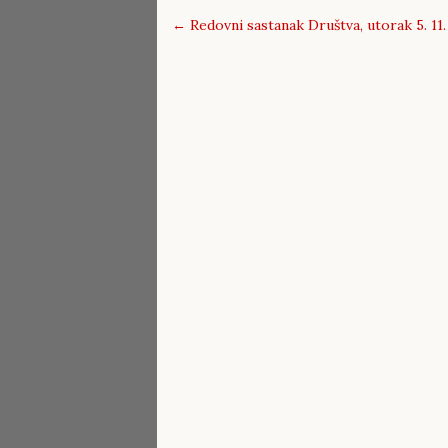
←
Redovni sastanak Društva, utorak 5. 11. 